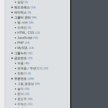
살갗
2
워드프레스
14
라이믹스
9
그물터 관리
90
웹 서버
26
도메인
5
HTML, CSS
12
JavaScript
10
PHP
24
MySQL
13
그물누리
32
굳은연모
73
부품
45
완제품／주변기기
23
전화기
5
무른연모
166
그림,동영상
20
놀이
33
문서
15
윈도우
44
리눅스
21