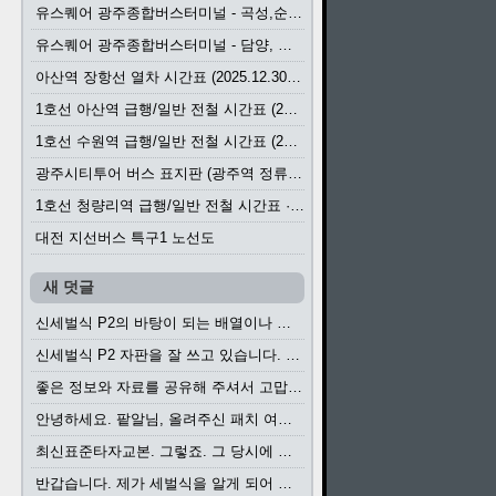
유스퀘어 광주종합버스터미널 - 곡성,순천／화순,보성,율포 방면 시외버스 시간표 (2026.1.31)
유스퀘어 광주종합버스터미널 - 담양, 순창, 남원, 무주, 장수, 거창, 대구 방면 시외버스 시간표 (2026...
아산역 장항선 열차 시간표 (2025.12.30 기준) (무궁화호, ITX-마음, 새마을호, 서해금빛열차)
1호선 아산역 급행/일반 전철 시간표 (2025.12.30~)
1호선 수원역 급행/일반 전철 시간표 (2025.12.30~)
광주시티투어 버스 표지판 (광주역 정류장) (2024?)
1호선 청량리역 급행/일반 전철 시간표 · 노선도 (2025.12.30~)
대전 지선버스 특구1 노선도
새 덧글
신세벌식 P2의 바탕이 되는 배열이나 주요 기능...
신세벌식 P2 자판을 잘 쓰고 있습니다. 쓰기 편리...
좋은 정보와 자료를 공유해 주셔서 고맙습니다....
안녕하세요. 팥알님, 올려주신 패치 여러모로 감사...
최신표준타자교본. 그렇죠. 그 당시에 최신 표준...
반갑습니다. 제가 세벌식을 알게 되어 세벌식 써...