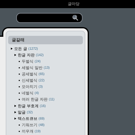
글마당
글갈래
모든 글
1272
한글 자판
142
두벌식
24
세벌식 일반
13
공세벌식
65
신세벌식
22
모아치기
3
네벌식
4
여러 한글 자판
11
한글 부호계
16
말글
32
텍스트큐브
69
기워쓰기
48
끼우개
19