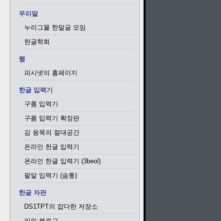
우리말
누리그물 한말글 모임
한글학회
웹
피시넷의 홈페이지
한글 입력기
구름 입력기
구름 입력기 확장판
김 용묵의 절대공간
온라인 한글 입력기
온라인 한글 입력기 (3beol)
팥알 입력기 (숨통)
한글 자판
DS1TPT의 잡다한 저장소
리의 블로그