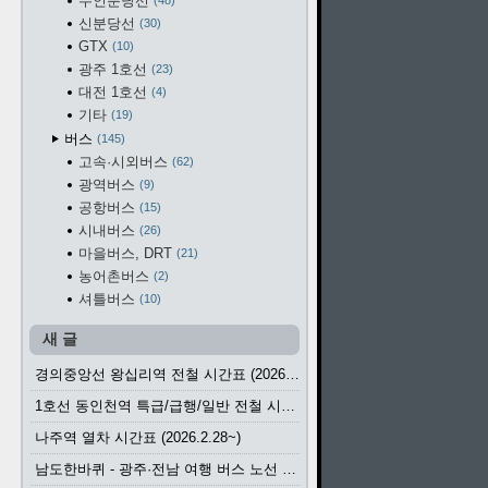
수인분당선
48
신분당선
30
GTX
10
광주 1호선
23
대전 1호선
4
기타
19
버스
145
고속·시외버스
62
광역버스
9
공항버스
15
시내버스
26
마을버스, DRT
21
농어촌버스
2
셔틀버스
10
새 글
경의중앙선 왕십리역 전철 시간표 (2026.4.20~)
1호선 동인천역 특급/급행/일반 전철 시간표 (2026.2.28~)
나주역 열차 시간표 (2026.2.28~)
남도한바퀴 - 광주·전남 여행 버스 노선 (2026.3.1~5.31)