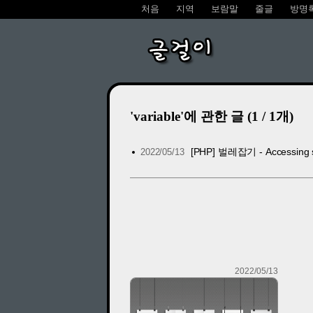
처음
지역
보람말
줄글
방명
글걸이
'variable'에 관한 글 (1 / 1개)
[PHP] 벌레잡기 - Accessing stati
2022/05/13
2022/05/13