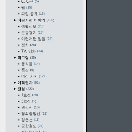
C, C++
5
웹
15
파일 공유
13
이런저런 이야기
136
생활정보
26
운동경기
18
이런저런 일들
24
정치
28
TV, 영화
34
찍그림
35
동식물
14
풍경
9
여러 가지
12
여객열차
91
전철
222
1호선
29
3호선
5
경강선
10
경의중앙선
12
경춘선
11
공항철도
21