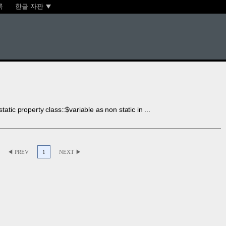
록
한글 자판
c property class::$variable as non static in ...
◀ PREV
1
NEXT ▶