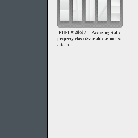
[PHP] 벌레잡기 - Accessing static
property class::$variable as non st
atic in ...