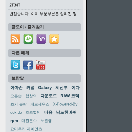
2T34T
반갑습니다. 이미 부분부분은 알려진 정보들이...
글모이 / 즐겨찾기
다른 매체
보람말
아마존
커널
Galaxy
체신부
이다
다운로드
RAW 코덱
오른손
함창역
초기 불량
페르세우스
X-Powered-By
다음
남도한바퀴
dok.do
조조할인
rpm
대전운수
노원행
요미우리 자이언츠