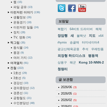
웹
15
파일 공유
13
이런저런 이야기
136
생활정보
26
보람말
운동경기
18
이런저런 일들
24
복합기
64비트 드라이버
해체
정치
28
장암행
새
지도
블랙샷
x64
TV, 영화
34
rhymix
송골매
터미네이터4
찍그림
35
동식물
14
광교산체육공원
추석
우레탄폼
풍경
9
외장형 하드디스크
평동역
여러 가지
12
Kong 10-NNN-2
상용구
해군
여객열차
91
전철
222
청량리
1호선
29
3호선
5
글 보관함
경강선
10
2026/06
(3)
경의중앙선
12
경춘선
11
2026/05
(1)
공항철도
21
2026/02
(5)
수인분당선
48
2026/01
(13)