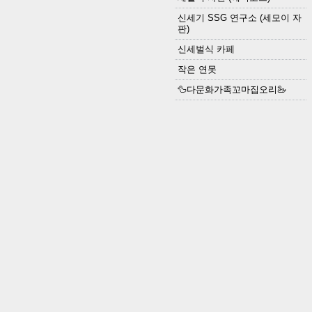
신세기 SSG 연구소 (세모이 자
판)
신세벌식 카페
작은 연못
🦆다문화가족꼬마집오리🦢