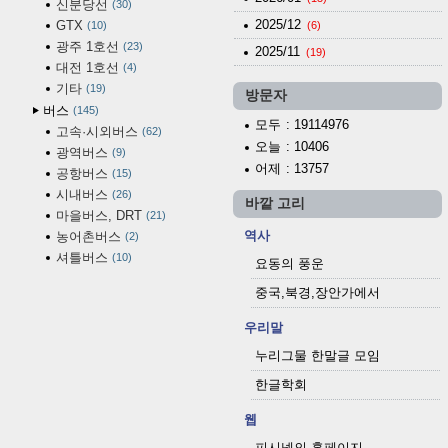
신분당선
30
2025/12
GTX
10
(6)
광주 1호선
23
2025/11
(19)
대전 1호선
4
기타
19
방문자
버스
145
모두
: 19114976
고속·시외버스
62
오늘
: 10406
광역버스
9
어제
: 13757
공항버스
15
시내버스
26
바깥 고리
마을버스, DRT
21
역사
농어촌버스
2
셔틀버스
10
요동의 풍운
중국,북경,장안가에서
우리말
누리그물 한말글 모임
한글학회
웹
피시넷의 홈페이지