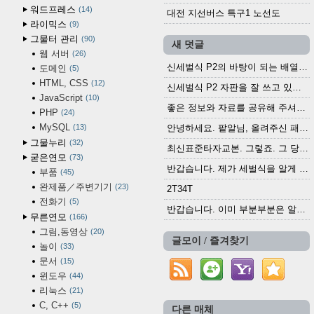
워드프레스
14
대전 지선버스 특구1 노선도
라이믹스
9
그물터 관리
90
새 덧글
웹 서버
26
신세벌식 P2의 바탕이 되는 배열이나 주요 기능...
도메인
5
HTML, CSS
12
신세벌식 P2 자판을 잘 쓰고 있습니다. 쓰기 편리...
JavaScript
10
좋은 정보와 자료를 공유해 주셔서 고맙습니다....
PHP
24
MySQL
13
안녕하세요. 팥알님, 올려주신 패치 여러모로 감사...
그물누리
32
최신표준타자교본. 그렇죠. 그 당시에 최신 표준...
굳은연모
73
반갑습니다. 제가 세벌식을 알게 되어 세벌식 써...
부품
45
완제품／주변기기
23
2T34T
전화기
5
반갑습니다. 이미 부분부분은 알려진 정보들이...
무른연모
166
그림,동영상
20
글모이 / 즐겨찾기
놀이
33
문서
15
윈도우
44
리눅스
21
C, C++
5
다른 매체