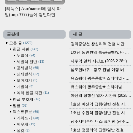
[리눅스] /var/named에 임시 파
일(tmp-????)들이 쌓인다면
글갈래
새 글
모든 글
1272
경의중앙선 왕십리역 전철 시간표 (2026.4.20~)
한글 자판
142
1호선 동인천역 특급/급행/일반 전철 시간표 (2026.2.28~)
두벌식
24
나주역 열차 시간표 (2026.2.28~)
세벌식 일반
13
공세벌식
65
남도한바퀴 - 광주·전남 여행 버스 노선 (2026.3.1~5.31)
신세벌식
22
유스퀘어 광주종합버스터미널 - 곡성,순천／화순,보성,율포 방면 시외버스 시간표 (2026.1.31)
모아치기
3
네벌식
4
유스퀘어 광주종합버스터미널 - 담양, 순창, 남원, 무주, 장수, 거창, 대구 방면 시외버스 시간표 (2026...
여러 한글 자판
11
아산역 장항선 열차 시간표 (2025.12.30 기준) (무궁화호, ITX-마음, 새마을호, 서해금빛열차)
한글 부호계
16
1호선 아산역 급행/일반 전철 시간표 (2025.12.30~)
말글
32
텍스트큐브
69
1호선 수원역 급행/일반 전철 시간표 (2025.12.30~)
기워쓰기
48
광주시티투어 버스 표지판 (광주역 정류장) (2024?)
끼우개
19
1호선 청량리역 급행/일반 전철 시간표 · 노선도 (2025.12.30~)
살갗
2