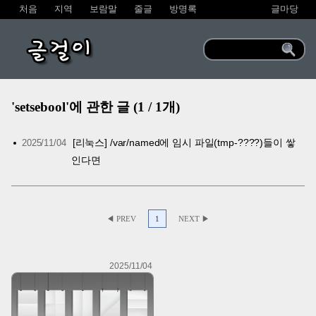
처음
지역
보람말
줄글
방명록
글마당
글걸이
'setsebool'에 관한 글 (1 / 1개)
[리눅스] /var/named에 임시 파일(tmp-????)들이 쌓
2025/11/04
인다면
◀ PREV
1
NEXT ▶
2025/11/04