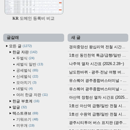
KR 도메인 등록비 비교
글갈래
새 글
모든 글
1272
경의중앙선 왕십리역 전철 시간표 (2026.4.20~)
한글 자판
142
1호선 동인천역 특급/급행/일반 전철 시간표 (2026.2.28~)
두벌식
24
나주역 열차 시간표 (2026.2.28~)
세벌식 일반
13
공세벌식
65
남도한바퀴 - 광주·전남 여행 버스 노선 (2026.3.1~5.31)
신세벌식
22
유스퀘어 광주종합버스터미널 - 곡성,순천／화순,보성,율포 방면 시외버스 시간표 (2026.1.31)
모아치기
3
네벌식
4
유스퀘어 광주종합버스터미널 - 담양, 순창, 남원, 무주, 장수, 거창, 대구 방면 시외버스 시간표 (2026...
여러 한글 자판
11
아산역 장항선 열차 시간표 (2025.12.30 기준) (무궁화호, ITX-마음, 새마을호, 서해금빛열차)
한글 부호계
16
1호선 아산역 급행/일반 전철 시간표 (2025.12.30~)
말글
32
텍스트큐브
69
1호선 수원역 급행/일반 전철 시간표 (2025.12.30~)
기워쓰기
48
광주시티투어 버스 표지판 (광주역 정류장) (2024?)
끼우개
19