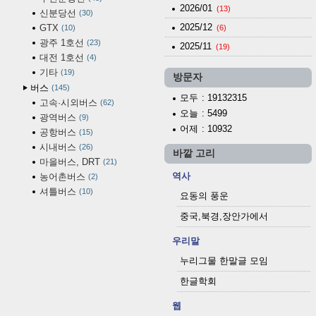
2026/01
(13)
신분당선
30
2025/12
GTX
10
(6)
광주 1호선
23
2025/11
(19)
대전 1호선
4
기타
19
방문자
버스
145
모두
: 19132315
고속·시외버스
62
오늘
: 5499
광역버스
9
어제
: 10932
공항버스
15
시내버스
26
바깥 고리
마을버스, DRT
21
역사
농어촌버스
2
셔틀버스
10
요동의 풍운
중국,북경,장안가에서
우리말
누리그물 한말글 모임
한글학회
웹