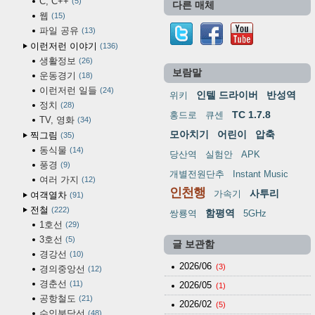
C, C++
5
다른 매체
웹
15
파일 공유
13
이런저런 이야기
136
생활정보
26
보람말
운동경기
18
이런저런 일들
24
인텔 드라이버
반성역
위키
정치
28
TC 1.7.8
홍드로
큐센
TV, 영화
34
모아치기
어린이
압축
찍그림
35
동식물
14
당산역
실험안
APK
풍경
9
개별전원단추
Instant Music
여러 가지
12
인천행
사투리
가속기
여객열차
91
전철
222
함평역
쌍룡역
5GHz
1호선
29
3호선
5
글 보관함
경강선
10
2026/06
(3)
경의중앙선
12
경춘선
11
2026/05
(1)
공항철도
21
2026/02
(5)
수인분당선
48