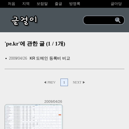
처음
지역
보람말
줄글
방명록
글마당
글걸이
'pe.kr'에 관한 글 (1 / 1개)
KR 도메인 등록비 비교
2009/04/26
◀ PREV
1
NEXT ▶
2009/04/26