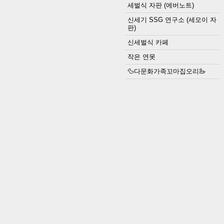
세벌식 자판 (에버노트)
신세기 SSG 연구소 (세모이 자
판)
신세벌식 카페
작은 연못
🦆다문화가족꼬마집오리🦢