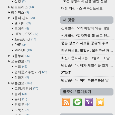
1호선 청량리역 급행/일반 전철 시간표 · 노선도 (2025.12.30~)
살갗
2
워드프레스
14
대전 지선버스 특구1 노선도
라이믹스
9
그물터 관리
90
새 덧글
웹 서버
26
신세벌식 P2의 바탕이 되는 배열이나 주요 기능...
도메인
5
HTML, CSS
12
신세벌식 P2 자판을 잘 쓰고 있습니다. 쓰기 편리...
JavaScript
10
좋은 정보와 자료를 공유해 주셔서 고맙습니다....
PHP
24
MySQL
13
안녕하세요. 팥알님, 올려주신 패치 여러모로 감사...
그물누리
32
최신표준타자교본. 그렇죠. 그 당시에 최신 표준...
굳은연모
73
반갑습니다. 제가 세벌식을 알게 되어 세벌식 써...
부품
45
완제품／주변기기
23
2T34T
전화기
5
반갑습니다. 이미 부분부분은 알려진 정보들이...
무른연모
166
그림,동영상
20
글모이 / 즐겨찾기
놀이
33
문서
15
윈도우
44
리눅스
21