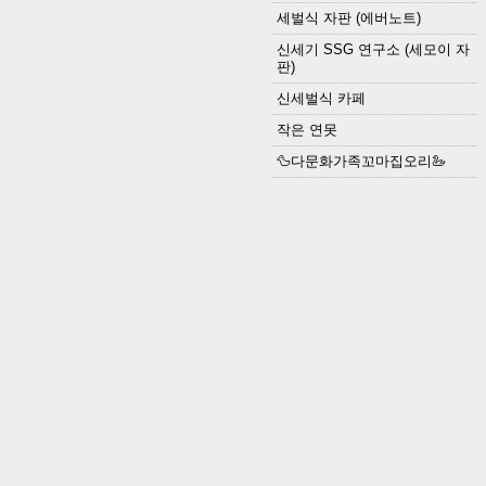
세벌식 자판 (에버노트)
신세기 SSG 연구소 (세모이 자
판)
신세벌식 카페
작은 연못
🦆다문화가족꼬마집오리🦢