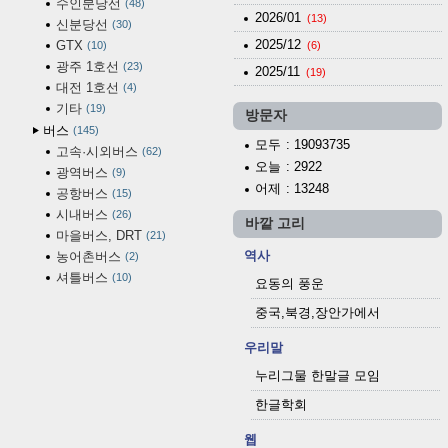
수인분당선
48
2026/01
(13)
신분당선
30
2025/12
GTX
10
(6)
광주 1호선
23
2025/11
(19)
대전 1호선
4
기타
19
방문자
버스
145
모두
: 19093735
고속·시외버스
62
오늘
: 2922
광역버스
9
어제
: 13248
공항버스
15
시내버스
26
바깥 고리
마을버스, DRT
21
역사
농어촌버스
2
셔틀버스
10
요동의 풍운
중국,북경,장안가에서
우리말
누리그물 한말글 모임
한글학회
웹