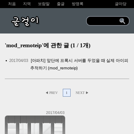
처음
지역
보람말
줄글
방명록
글마당
글걸이
'mod_remoteip'에 관한 글 (1 / 1개)
[아파치] 앞단에 프록시 서버를 두었을 때 실제 아이피
2017/04/03
추적하기 (mod_remoteip)
◀ PREV
1
NEXT ▶
2017/04/03