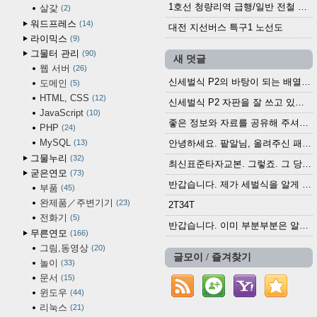
1호선 청량리역 급행/일반 전철 시간표 · 노선도 (2025.12.30~)
살갗
2
워드프레스
14
대전 지선버스 특구1 노선도
라이믹스
9
그물터 관리
90
새 덧글
웹 서버
26
신세벌식 P2의 바탕이 되는 배열이나 주요 기능...
도메인
5
HTML, CSS
12
신세벌식 P2 자판을 잘 쓰고 있습니다. 쓰기 편리...
JavaScript
10
좋은 정보와 자료를 공유해 주셔서 고맙습니다....
PHP
24
MySQL
13
안녕하세요. 팥알님, 올려주신 패치 여러모로 감사...
그물누리
32
최신표준타자교본. 그렇죠. 그 당시에 최신 표준...
굳은연모
73
반갑습니다. 제가 세벌식을 알게 되어 세벌식 써...
부품
45
완제품／주변기기
23
2T34T
전화기
5
반갑습니다. 이미 부분부분은 알려진 정보들이...
무른연모
166
그림,동영상
20
글모이 / 즐겨찾기
놀이
33
문서
15
윈도우
44
리눅스
21