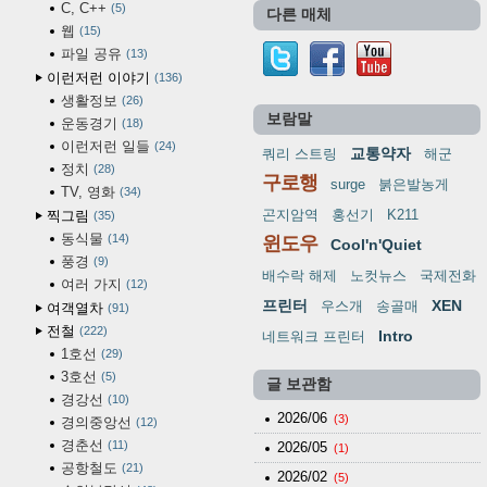
C, C++
5
다른 매체
웹
15
파일 공유
13
이런저런 이야기
136
생활정보
26
보람말
운동경기
18
이런저런 일들
24
교통약자
쿼리 스트링
해군
정치
28
구로행
surge
붉은발농게
TV, 영화
34
곤지암역
홍선기
K211
찍그림
35
동식물
14
윈도우
Cool'n'Quiet
풍경
9
배수락 해제
노컷뉴스
국제전화
여러 가지
12
프린터
XEN
우스개
송골매
여객열차
91
전철
222
Intro
네트워크 프린터
1호선
29
3호선
5
글 보관함
경강선
10
2026/06
(3)
경의중앙선
12
경춘선
11
2026/05
(1)
공항철도
21
2026/02
(5)