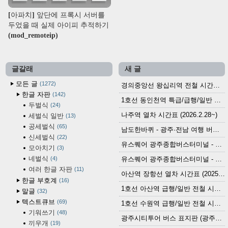
[아파치] 앞단에 프록시 서버를
두었을 때 실제 아이피 추적하기
(mod_remoteip)
글갈래
새 글
모든 글
1272
경의중앙선 왕십리역 전철 시간표 (2026.4.20~)
한글 자판
142
1호선 동인천역 특급/급행/일반 전철 시간표 (2026.2.28~)
두벌식
24
나주역 열차 시간표 (2026.2.28~)
세벌식 일반
13
공세벌식
65
남도한바퀴 - 광주·전남 여행 버스 노선 (2026.3.1~5.31)
신세벌식
22
유스퀘어 광주종합버스터미널 - 곡성,순천／화순,보성,율포 방면 시외버스 시간표 (2026.1.31)
모아치기
3
네벌식
4
유스퀘어 광주종합버스터미널 - 담양, 순창, 남원, 무주, 장수, 거창, 대구 방면 시외버스 시간표 (2026...
여러 한글 자판
11
아산역 장항선 열차 시간표 (2025.12.30 기준) (무궁화호, ITX-마음, 새마을호, 서해금빛열차)
한글 부호계
16
1호선 아산역 급행/일반 전철 시간표 (2025.12.30~)
말글
32
텍스트큐브
69
1호선 수원역 급행/일반 전철 시간표 (2025.12.30~)
기워쓰기
48
광주시티투어 버스 표지판 (광주역 정류장) (2024?)
끼우개
19