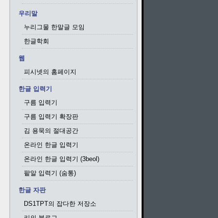
우리말
누리그물 한말글 모임
한글학회
웹
피시넷의 홈페이지
한글 입력기
구름 입력기
구름 입력기 확장판
김 용묵의 절대공간
온라인 한글 입력기
온라인 한글 입력기 (3beol)
팥알 입력기 (숨통)
한글 자판
DS1TPT의 잡다한 저장소
리의 블로그