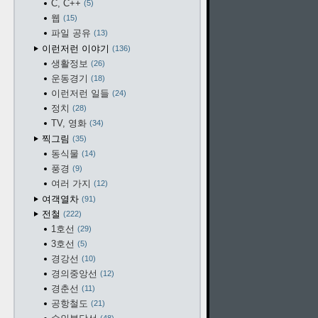
C, C++
5
웹
15
파일 공유
13
이런저런 이야기
136
생활정보
26
운동경기
18
이런저런 일들
24
정치
28
TV, 영화
34
찍그림
35
동식물
14
풍경
9
여러 가지
12
여객열차
91
전철
222
1호선
29
3호선
5
경강선
10
경의중앙선
12
경춘선
11
공항철도
21