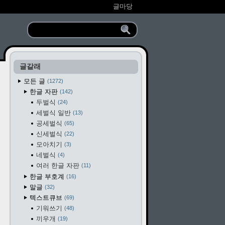
글마당
글갈래
모든 글
1272
한글 자판
142
두벌식
24
세벌식 일반
13
공세벌식
65
신세벌식
22
모아치기
3
네벌식
4
여러 한글 자판
11
한글 부호계
16
말글
32
텍스트큐브
69
기워쓰기
48
끼우개
19