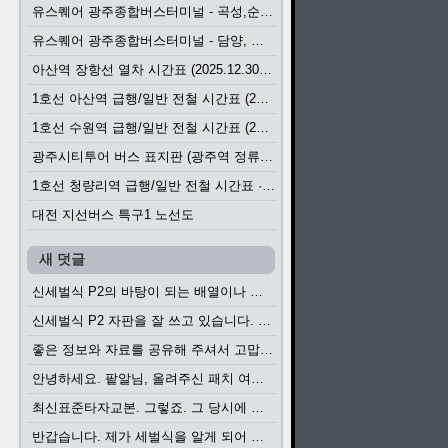
유스퀘어 광주종합버스터미널 - 곡성,순천／화순,보성,율포 방면 시외버스 시간표 (2026.1.31)
유스퀘어 광주종합버스터미널 - 담양, 순창, 남원, 무주, 장수, 거창, 대구 방면 시외버스 시간표 (2026...
아산역 장항선 열차 시간표 (2025.12.30 기준) (무궁화호, ITX-마음, 새마을호, 서해금빛열차)
1호선 아산역 급행/일반 전철 시간표 (2025.12.30~)
1호선 수원역 급행/일반 전철 시간표 (2025.12.30~)
광주시티투어 버스 표지판 (광주역 정류장) (2024?)
1호선 청량리역 급행/일반 전철 시간표 · 노선도 (2025.12.30~)
대전 지선버스 특구1 노선도
새 덧글
신세벌식 P2의 바탕이 되는 배열이나 주요 기능...
신세벌식 P2 자판을 잘 쓰고 있습니다. 쓰기 편리...
좋은 정보와 자료를 공유해 주셔서 고맙습니다....
안녕하세요. 팥알님, 올려주신 패치 여러모로 감사...
최신표준타자교본. 그렇죠. 그 당시에 최신 표준...
반갑습니다. 제가 세벌식을 알게 되어 세벌식 써...