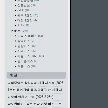
수인분당선
48
신분당선
30
GTX
10
광주 1호선
23
대전 1호선
4
기타
19
버스
145
고속·시외버스
62
광역버스
9
공항버스
15
시내버스
26
마을버스, DRT
21
농어촌버스
2
셔틀버스
10
새 글
경의중앙선 왕십리역 전철 시간표 (2026.4.20~)
1호선 동인천역 특급/급행/일반 전철 시간표 (2026.2.28~)
나주역 열차 시간표 (2026.2.28~)
남도한바퀴 - 광주·전남 여행 버스 노선 (2026.3.1~5.31)