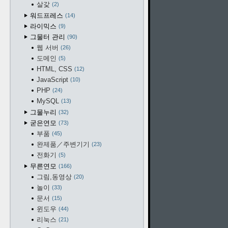
살갗
2
워드프레스
14
라이믹스
9
그물터 관리
90
웹 서버
26
도메인
5
HTML, CSS
12
JavaScript
10
PHP
24
MySQL
13
그물누리
32
굳은연모
73
부품
45
완제품／주변기기
23
전화기
5
무른연모
166
그림,동영상
20
놀이
33
문서
15
윈도우
44
리눅스
21