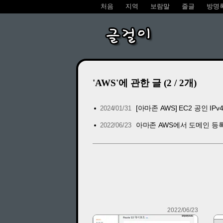
처음
지역
보람말
줄글
방명
글걸이
'AWS'에 관한 글 (2 / 2개)
[아마존 AWS] EC2 공인 
2024/01/31
아마존 AWS에서 도메인 등
2022/06/23
2022/06/23