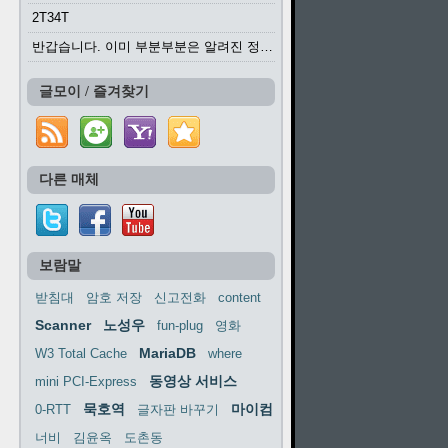
2T34T
반갑습니다. 이미 부분부분은 알려진 정보들이...
글모이 / 즐겨찾기
다른 매체
보람말
받침대
암호 저장
신고전화
content
Scanner
노성우
fun-plug
영화
MariaDB
W3 Total Cache
where
동영상 서비스
mini PCI-Express
묵호역
마이컴
0-RTT
글자판 바꾸기
너비
김윤옥
도촌동