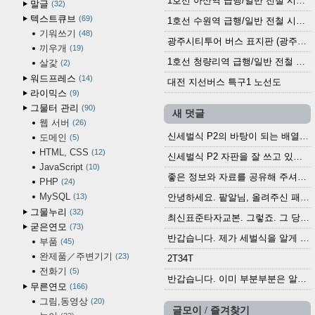
1호선 아산역 급행/일반 전철 시간표 (2025.12.30~)
말글
32
텍스트큐브
69
1호선 수원역 급행/일반 전철 시간표 (2025.12.30~)
기워쓰기
48
광주시티투어 버스 표지판 (광주역 정류장) (2024?)
끼우개
19
1호선 청량리역 급행/일반 전철 시간표 · 노선도 (2025.12.30~)
살갗
2
워드프레스
14
대전 지선버스 특구1 노선도
라이믹스
9
그물터 관리
90
새 덧글
웹 서버
26
신세벌식 P2의 바탕이 되는 배열이나 주요 기능...
도메인
5
HTML, CSS
12
신세벌식 P2 자판을 잘 쓰고 있습니다. 쓰기 편리...
JavaScript
10
좋은 정보와 자료를 공유해 주셔서 고맙습니다....
PHP
24
MySQL
13
안녕하세요. 팥알님, 올려주신 패치 여러모로 감사...
그물누리
32
최신표준타자교본. 그렇죠. 그 당시에 최신 표준...
굳은연모
73
반갑습니다. 제가 세벌식을 알게 되어 세벌식 써...
부품
45
완제품／주변기기
23
2T34T
전화기
5
반갑습니다. 이미 부분부분은 알려진 정보들이...
무른연모
166
그림,동영상
20
글모이 / 즐겨찾기