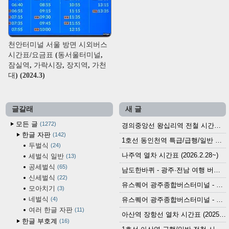
천안터미널 서울 방면 시외버스
시간표/요금표 (동서울터미널,
잠실역, 가락시장, 장지역, 가천
대) (2024.3)
글갈래
새 글
모든 글
1272
경의중앙선 왕십리역 전철 시간표 (2026.4.20~)
한글 자판
142
1호선 동인천역 특급/급행/일반 전철 시간표 (2026.2.28~)
두벌식
24
나주역 열차 시간표 (2026.2.28~)
세벌식 일반
13
공세벌식
65
남도한바퀴 - 광주·전남 여행 버스 노선 (2026.3.1~5.31)
신세벌식
22
유스퀘어 광주종합버스터미널 - 곡성,순천／화순,보성,율포 방면 시외버스 시간표 (2026.1.31)
모아치기
3
네벌식
4
유스퀘어 광주종합버스터미널 - 담양, 순창, 남원, 무주, 장수, 거창, 대구 방면 시외버스 시간표 (2026...
여러 한글 자판
11
아산역 장항선 열차 시간표 (2025.12.30 기준) (무궁화호, ITX-마음, 새마을호, 서해금빛열차)
한글 부호계
16