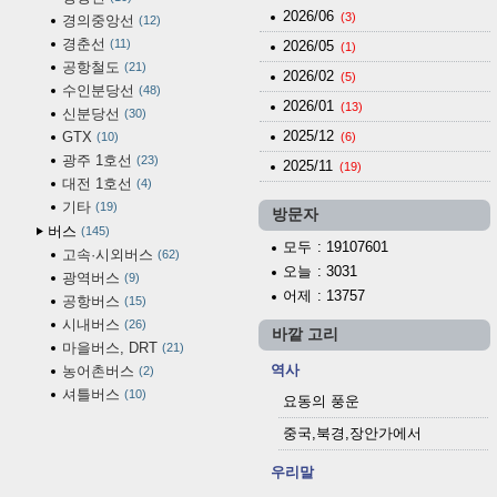
2026/06
(3)
경의중앙선
12
경춘선
11
2026/05
(1)
공항철도
21
2026/02
(5)
수인분당선
48
2026/01
(13)
신분당선
30
2025/12
GTX
10
(6)
광주 1호선
23
2025/11
(19)
대전 1호선
4
기타
19
방문자
버스
145
모두
: 19107601
고속·시외버스
62
오늘
: 3031
광역버스
9
어제
: 13757
공항버스
15
시내버스
26
바깥 고리
마을버스, DRT
21
역사
농어촌버스
2
셔틀버스
10
요동의 풍운
중국,북경,장안가에서
우리말