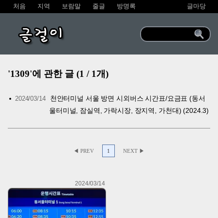
처음
지역
보람말
줄글
방명록
글마당
글걸이
'1309'에 관한 글 (1 / 1개)
천안터미널 서울 방면 시외버스 시간표/요금표 (동서
2024/03/14
울터미널, 잠실역, 가락시장, 장지역, 가천대) (2024.3)
◀ PREV
1
NEXT ▶
2024/03/14