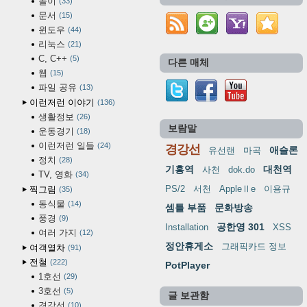
놀이
33
문서
15
윈도우
44
리눅스
21
C, C++
5
다른 매체
웹
15
파일 공유
13
이런저런 이야기
136
생활정보
26
보람말
운동경기
18
이런저런 일들
24
경강선
애슬론
유선랜
마곡
정치
28
기흥역
대천역
사천
dok.do
TV, 영화
34
PS/2
서천
AppleⅡe
이용규
찍그림
35
동식물
14
셈틀 부품
문화방송
풍경
9
공한영 301
Installation
XSS
여러 가지
12
정안휴게소
그래픽카드 정보
여객열차
91
전철
222
PotPlayer
1호선
29
3호선
5
글 보관함
경강선
10