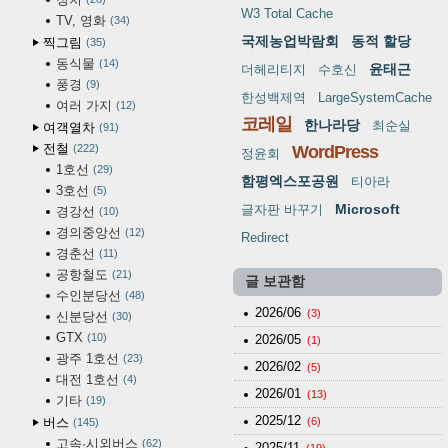
W3 Total Cache
TV, 영화
34
국제농업박람회
동적 할당
찍그림
35
동식물
14
윤태근
더헤리티지
수호신
풍경
9
한성백제역
LargeSystemCache
여러 가지
12
코레일
한나라당
최순실
여객열차
91
전철
222
WordPress
정윤회
1호선
29
함평엑스포공원
티아라
3호선
5
Microsoft
글자판 바꾸기
경강선
10
경의중앙선
12
Redirect
경춘선
11
공항철도
21
글 보관함
수인분당선
48
2026/06
(3)
신분당선
30
GTX
10
2026/05
(1)
광주 1호선
23
2026/02
(5)
대전 1호선
4
2026/01
(13)
기타
19
2025/12
버스
(6)
145
고속·시외버스
62
2025/11