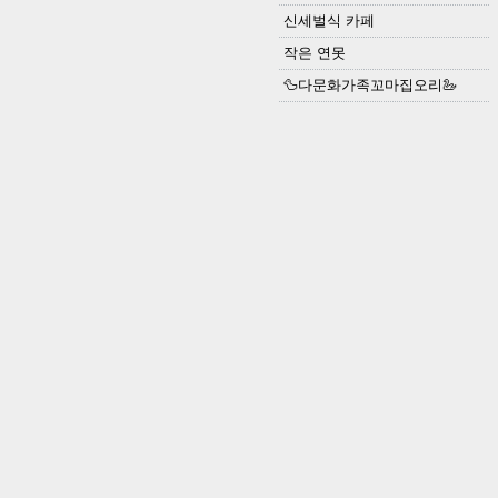
신세벌식 카페
작은 연못
🦆다문화가족꼬마집오리🦢