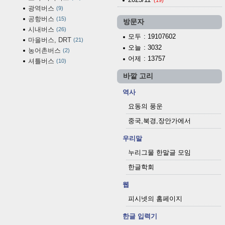
(19)
광역버스
9
공항버스
15
방문자
시내버스
26
모두
: 19107602
마을버스, DRT
21
오늘
: 3032
농어촌버스
2
어제
: 13757
셔틀버스
10
바깥 고리
역사
요동의 풍운
중국,북경,장안가에서
우리말
누리그물 한말글 모임
한글학회
웹
피시넷의 홈페이지
한글 입력기