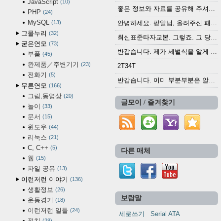
JavaScript
10
좋은 정보와 자료를 공유해 주셔서 고맙습니다....
PHP
24
MySQL
13
안녕하세요. 팥알님, 올려주신 패치 여러모로 감사...
그물누리
32
최신표준타자교본. 그렇죠. 그 당시에 최신 표준...
굳은연모
73
반갑습니다. 제가 세벌식을 알게 되어 세벌식 써...
부품
45
완제품／주변기기
23
2T34T
전화기
5
반갑습니다. 이미 부분부분은 알려진 정보들이...
무른연모
166
그림,동영상
20
글모이 / 즐겨찾기
놀이
33
문서
15
윈도우
44
리눅스
21
C, C++
5
다른 매체
웹
15
파일 공유
13
이런저런 이야기
136
생활정보
26
보람말
운동경기
18
이런저런 일들
24
세로쓰기
Serial ATA
정치
28