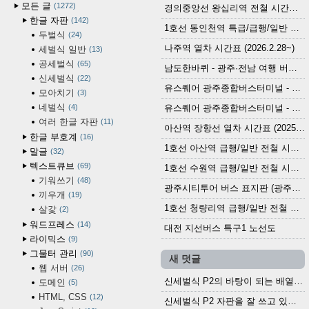
모든 글
1272
경의중앙선 왕십리역 전철 시간표 (2026.4.20~)
한글 자판
142
1호선 동인천역 특급/급행/일반 전철 시간표 (2026.2.28~)
두벌식
24
나주역 열차 시간표 (2026.2.28~)
세벌식 일반
13
공세벌식
65
남도한바퀴 - 광주·전남 여행 버스 노선 (2026.3.1~5.31)
신세벌식
22
유스퀘어 광주종합버스터미널 - 곡성,순천／화순,보성,율포 방면 시외버스 시간표 (2026.1.31)
모아치기
3
네벌식
4
유스퀘어 광주종합버스터미널 - 담양, 순창, 남원, 무주, 장수, 거창, 대구 방면 시외버스 시간표 (2026...
여러 한글 자판
11
아산역 장항선 열차 시간표 (2025.12.30 기준) (무궁화호, ITX-마음, 새마을호, 서해금빛열차)
한글 부호계
16
1호선 아산역 급행/일반 전철 시간표 (2025.12.30~)
말글
32
텍스트큐브
69
1호선 수원역 급행/일반 전철 시간표 (2025.12.30~)
기워쓰기
48
광주시티투어 버스 표지판 (광주역 정류장) (2024?)
끼우개
19
1호선 청량리역 급행/일반 전철 시간표 · 노선도 (2025.12.30~)
살갗
2
워드프레스
14
대전 지선버스 특구1 노선도
라이믹스
9
그물터 관리
90
새 덧글
웹 서버
26
신세벌식 P2의 바탕이 되는 배열이나 주요 기능...
도메인
5
HTML, CSS
12
신세벌식 P2 자판을 잘 쓰고 있습니다. 쓰기 편리...