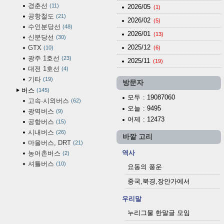
경춘선
11
2026/05
(1)
공항철도
21
2026/02
(5)
수인분당선
48
2026/01
(13)
신분당선
30
2025/12
GTX
10
(6)
광주 1호선
23
2025/11
(19)
대전 1호선
4
기타
19
방문자
버스
145
모두
: 19087060
고속·시외버스
62
오늘
: 9495
광역버스
9
어제
: 12473
공항버스
15
시내버스
26
바깥 고리
마을버스, DRT
21
역사
농어촌버스
2
셔틀버스
10
요동의 풍운
중국,북경,장안가에서
우리말
누리그물 한말글 모임