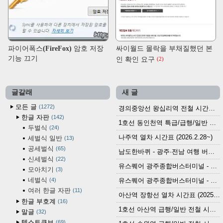
파이어폭스(FireFox) 암호 저장
싸이월드 몰락을 부채질했던 본
기능 끄기
인 확인 요구
(2)
글갈래
새 글
모든 글
1272
경의중앙선 왕십리역 전철 시간표 (2026.4.20~)
한글 자판
142
1호선 동인천역 특급/급행/일반 전철 시간표 (2026.2.28~)
두벌식
24
나주역 열차 시간표 (2026.2.28~)
세벌식 일반
13
공세벌식
65
남도한바퀴 - 광주·전남 여행 버스 노선 (2026.3.1~5.31)
신세벌식
22
유스퀘어 광주종합버스터미널 - 곡성,순천／화순,보성,율포 방면 시외버스 시간표 (2026.1.31)
모아치기
3
네벌식
4
유스퀘어 광주종합버스터미널 - 담양, 순창, 남원, 무주, 장수, 거창, 대구 방면 시외버스 시간표 (2026...
여러 한글 자판
11
아산역 장항선 열차 시간표 (2025.12.30 기준) (무궁화호, ITX-마음, 새마을호, 서해금빛열차)
한글 부호계
16
1호선 아산역 급행/일반 전철 시간표 (2025.12.30~)
말글
32
텍스트큐브
69