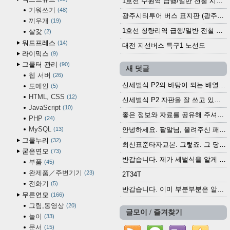
1호선 수원역 급행/일반 전철 시간표 (2025.12.30~)
기워쓰기
48
광주시티투어 버스 표지판 (광주역 정류장) (2024?)
끼우개
19
1호선 청량리역 급행/일반 전철 시간표 · 노선도 (2025.12.30~)
살갗
2
워드프레스
14
대전 지선버스 특구1 노선도
라이믹스
9
그물터 관리
90
새 덧글
웹 서버
26
신세벌식 P2의 바탕이 되는 배열이나 주요 기능...
도메인
5
HTML, CSS
12
신세벌식 P2 자판을 잘 쓰고 있습니다. 쓰기 편리...
JavaScript
10
좋은 정보와 자료를 공유해 주셔서 고맙습니다....
PHP
24
MySQL
13
안녕하세요. 팥알님, 올려주신 패치 여러모로 감사...
그물누리
32
최신표준타자교본. 그렇죠. 그 당시에 최신 표준...
굳은연모
73
반갑습니다. 제가 세벌식을 알게 되어 세벌식 써...
부품
45
완제품／주변기기
23
2T34T
전화기
5
반갑습니다. 이미 부분부분은 알려진 정보들이...
무른연모
166
그림,동영상
20
글모이 / 즐겨찾기
놀이
33
문서
15