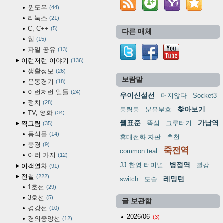
윈도우
44
리눅스
21
C, C++
5
다른 매체
웹
15
파일 공유
13
이런저런 이야기
136
생활정보
26
보람말
운동경기
18
이런저런 일들
24
우이신설선
머지않다
Socket3
정치
28
찾아보기
동림동
분음부호
TV, 영화
34
웹표준
가남역
뚝섬
그루터기
찍그림
35
동식물
14
휴대전화 자판
추천
풍경
9
죽전역
common teal
여러 가지
12
병점역
JJ 한영 터미널
빨강
여객열차
91
전철
222
레밍턴
switch
도술
1호선
29
3호선
5
글 보관함
경강선
10
2026/06
(3)
경의중앙선
12