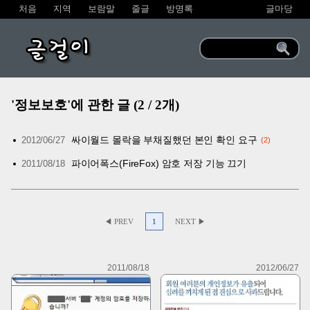
처음
지역
보람말
줄글
방명록
글마당
글걸이
'정보보호'에 관한 글 (2 / 2개)
싸이월드 몰락을 부채질했던 본인 확인 요구
2012/06/27
2
파이어폭스(FireFox) 암호 저장 기능 끄기
2011/08/18
◀ PREV
1
NEXT ▶
2011/08/18
2012/06/27