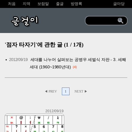
처음
지역
보람말
줄글
방명록
글마당
글걸이
'점자 타자기'에 관한 글 (1 / 1개)
세대를 나누어 살펴보는 공병우 세벌식 자판 - 3. 세째
2012/09/19
세대 (1960~1980년대)
4
◀ PREV
1
NEXT ▶
2012/09/19