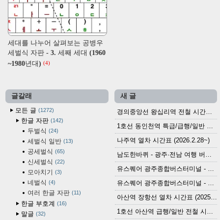
세대를 나누어 살펴보는 공병우
세벌식 자판 - 3. 세째 세대 (1960
~1980년대)
(4)
글갈래
새 글
모든 글
1272
경의중앙선 왕십리역 전철 시간표 (2026.4.20~)
한글 자판
142
1호선 동인천역 특급/급행/일반 전철 시간표 (2026.2.28~)
두벌식
24
나주역 열차 시간표 (2026.2.28~)
세벌식 일반
13
공세벌식
65
남도한바퀴 - 광주·전남 여행 버스 노선 (2026.3.1~5.31)
신세벌식
22
유스퀘어 광주종합버스터미널 - 곡성,순천／화순,보성,율포 방면 시외버스 시간표 (2026.1.31)
모아치기
3
네벌식
4
유스퀘어 광주종합버스터미널 - 담양, 순창, 남원, 무주, 장수, 거창, 대구 방면 시외버스 시간표 (2026...
여러 한글 자판
11
아산역 장항선 열차 시간표 (2025.12.30 기준) (무궁화호, ITX-마음, 새마을호, 서해금빛열차)
한글 부호계
16
1호선 아산역 급행/일반 전철 시간표 (2025.12.30~)
말글
32