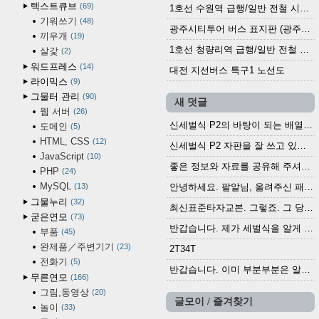
텍스트큐브
69
1호선 수원역 급행/일반 전철 시간표 (2025.12.30~)
기워쓰기
48
광주시티투어 버스 표지판 (광주역 정류장) (2024?)
끼우개
19
1호선 청량리역 급행/일반 전철 시간표 · 노선도 (2025.12.30~)
살갗
2
워드프레스
14
대전 지선버스 특구1 노선도
라이믹스
9
그물터 관리
90
새 덧글
웹 서버
26
신세벌식 P2의 바탕이 되는 배열이나 주요 기능...
도메인
5
HTML, CSS
12
신세벌식 P2 자판을 잘 쓰고 있습니다. 쓰기 편리...
JavaScript
10
좋은 정보와 자료를 공유해 주셔서 고맙습니다....
PHP
24
MySQL
13
안녕하세요. 팥알님, 올려주신 패치 여러모로 감사...
그물누리
32
최신표준타자교본. 그렇죠. 그 당시에 최신 표준...
굳은연모
73
반갑습니다. 제가 세벌식을 알게 되어 세벌식 써...
부품
45
완제품／주변기기
23
2T34T
전화기
5
반갑습니다. 이미 부분부분은 알려진 정보들이...
무른연모
166
그림,동영상
20
글모이 / 즐겨찾기
놀이
33