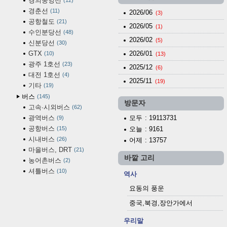
경의중앙선
12
경춘선
11
2026/06
(3)
공항철도
21
2026/05
(1)
수인분당선
48
2026/02
(5)
신분당선
30
GTX
2026/01
10
(13)
광주 1호선
23
2025/12
(6)
대전 1호선
4
2025/11
(19)
기타
19
버스
145
방문자
고속·시외버스
62
광역버스
모두
: 19113731
9
공항버스
15
오늘
: 9161
시내버스
26
어제
: 13757
마을버스, DRT
21
바깥 고리
농어촌버스
2
셔틀버스
10
역사
요동의 풍운
중국,북경,장안가에서
우리말