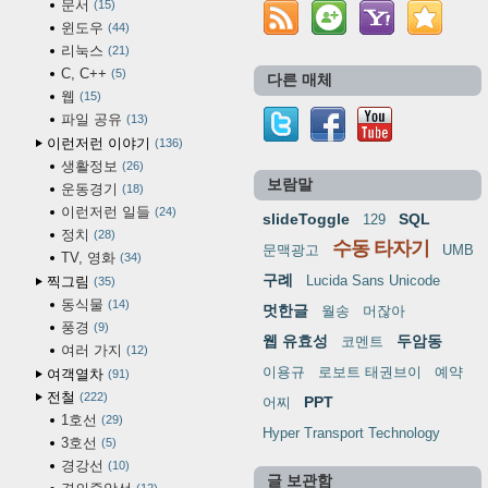
문서
15
윈도우
44
리눅스
21
C, C++
5
다른 매체
웹
15
파일 공유
13
이런저런 이야기
136
생활정보
26
보람말
운동경기
18
이런저런 일들
24
slideToggle
SQL
129
정치
28
수동 타자기
문맥광고
UMB
TV, 영화
34
구례
Lucida Sans Unicode
찍그림
35
동식물
14
멋한글
월송
머잖아
풍경
9
웹 유효성
두암동
코멘트
여러 가지
12
이용규
로보트 태권브이
예약
여객열차
91
전철
222
PPT
어찌
1호선
29
Hyper Transport Technology
3호선
5
경강선
10
글 보관함