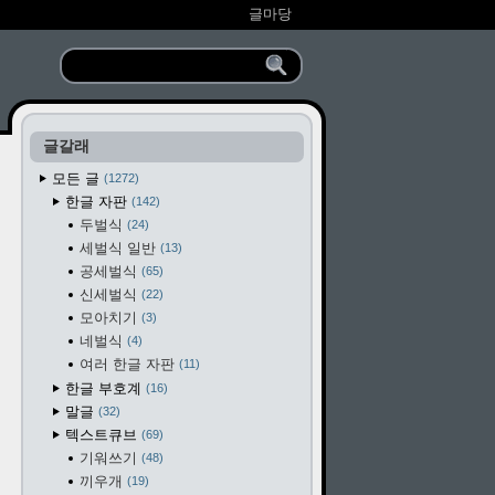
글마당
글갈래
모든 글
1272
한글 자판
142
두벌식
24
세벌식 일반
13
공세벌식
65
신세벌식
22
모아치기
3
네벌식
4
여러 한글 자판
11
한글 부호계
16
말글
32
텍스트큐브
69
기워쓰기
48
끼우개
19