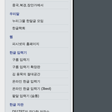
중국,북경,장안가에서
우리말
누리그물 한말글 모임
한글학회
웹
피시넷의 홈페이지
한글 입력기
구름 입력기
구름 입력기 확장판
김 용묵의 절대공간
온라인 한글 입력기
온라인 한글 입력기 (3beol)
팥알 입력기 (숨통)
한글 자판
DS1TPT의 잡다한 저장소