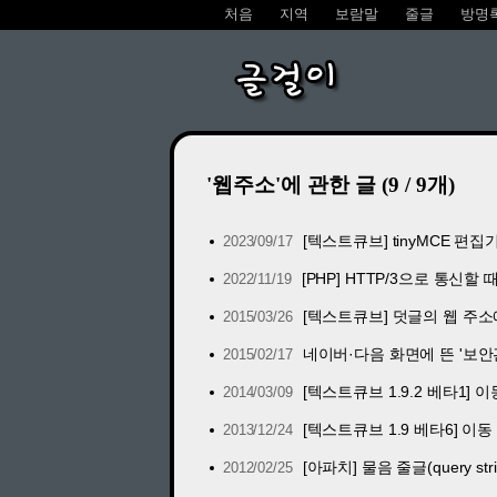
처음
지역
보람말
줄글
방명
글걸이
'웹주소'에 관한 글 (9 / 9개)
[텍스트큐브] tinyMCE 편집
2023/09/17
[PHP] HTTP/3으로 통신할 때
2022/11/19
[텍스트큐브] 덧글의 웹 주소
2015/03/26
네이버·다음 화면에 뜬 '보안
2015/02/17
[텍스트큐브 1.9.2 베타1]
2014/03/09
[텍스트큐브 1.9 베타6] 
2013/12/24
[아파치] 물음 줄글(query st
2012/02/25