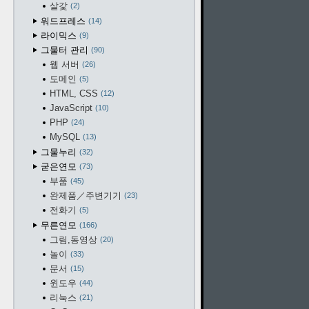
살갗
2
워드프레스
14
라이믹스
9
그물터 관리
90
웹 서버
26
도메인
5
HTML, CSS
12
JavaScript
10
PHP
24
MySQL
13
그물누리
32
굳은연모
73
부품
45
완제품／주변기기
23
전화기
5
무른연모
166
그림,동영상
20
놀이
33
문서
15
윈도우
44
리눅스
21