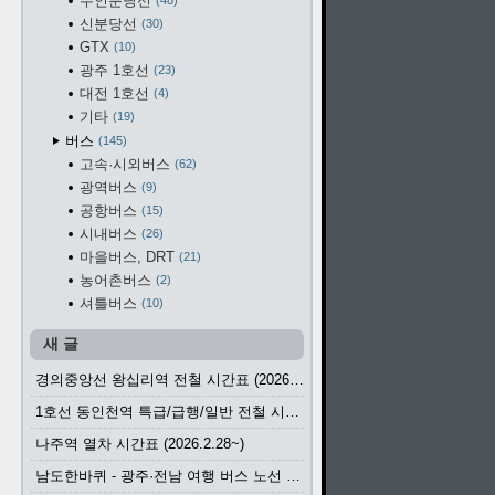
수인분당선
48
신분당선
30
GTX
10
광주 1호선
23
대전 1호선
4
기타
19
버스
145
고속·시외버스
62
광역버스
9
공항버스
15
시내버스
26
마을버스, DRT
21
농어촌버스
2
셔틀버스
10
새 글
경의중앙선 왕십리역 전철 시간표 (2026.4.20~)
1호선 동인천역 특급/급행/일반 전철 시간표 (2026.2.28~)
나주역 열차 시간표 (2026.2.28~)
남도한바퀴 - 광주·전남 여행 버스 노선 (2026.3.1~5.31)