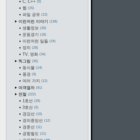
C, C++
5
웹
15
파일 공유
13
이런저런 이야기
136
생활정보
26
운동경기
18
이런저런 일들
24
정치
28
TV, 영화
34
찍그림
35
동식물
14
풍경
9
여러 가지
12
여객열차
91
전철
222
1호선
29
3호선
5
경강선
10
경의중앙선
12
경춘선
11
공항철도
21