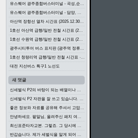
유스퀘어 광주종합버스터미널 - 곡성,순천／화순,보성,율포 방면 시외버스 시간표 (2026.1.31)
유스퀘어 광주종합버스터미널 - 담양, 순창, 남원, 무주, 장수, 거창, 대구 방면 시외버스 시간표 (2026...
아산역 장항선 열차 시간표 (2025.12.30 기준) (무궁화호, ITX-마음, 새마을호, 서해금빛열차)
1호선 아산역 급행/일반 전철 시간표 (2025.12.30~)
1호선 수원역 급행/일반 전철 시간표 (2025.12.30~)
광주시티투어 버스 표지판 (광주역 정류장) (2024?)
1호선 청량리역 급행/일반 전철 시간표 · 노선도 (2025.12.30~)
대전 지선버스 특구1 노선도
새 덧글
신세벌식 P2의 바탕이 되는 배열이나 주요 기능...
신세벌식 P2 자판을 잘 쓰고 있습니다. 쓰기 편리...
좋은 정보와 자료를 공유해 주셔서 고맙습니다....
안녕하세요. 팥알님, 올려주신 패치 여러모로 감사...
최신표준타자교본. 그렇죠. 그 당시에 최신 표준...
반갑습니다. 제가 세벌식을 알게 되어 세벌식 써...