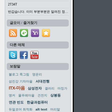
2T34T
반갑습니다. 이미 부분부분은 알려진 정보들이...
글모이 / 즐겨찾기
다른 매체
보람말
블로그 쪽그림
영운리
서대전행
섬진강 기차마을
ITX-마음
삼성전자
갤러리
마징가
상봉동
앵커
물푸레마을
건전지
연관 빈도
한글과컴퓨터
alt text
듀얼코어 최적화
머리말