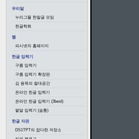
우리말
누리그물 한말글 모임
한글학회
웹
피시넷의 홈페이지
한글 입력기
구름 입력기
구름 입력기 확장판
김 용묵의 절대공간
온라인 한글 입력기
온라인 한글 입력기 (3beol)
팥알 입력기 (숨통)
한글 자판
DS1TPT의 잡다한 저장소
리의 블로그