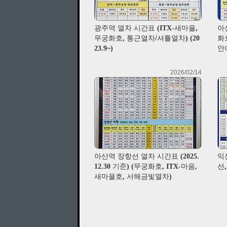
광주역 열차 시간표 (ITX-새마을,
아
무궁화호, 통근열차/셔틀열차) (20
화
23.9~)
안아
2026/02/14
아산역 장항선 열차 시간표 (2025.
익
12.30 기준) (무궁화호, ITX-마음,
선,
새마을호, 서해금빛열차)