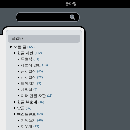
글마당
글갈래
모든 글
1272
한글 자판
142
두벌식
24
세벌식 일반
13
공세벌식
65
신세벌식
22
모아치기
3
네벌식
4
여러 한글 자판
11
한글 부호계
16
말글
32
텍스트큐브
69
기워쓰기
48
끼우개
19