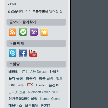
2T34T
반갑습니다. 이미 부분부분은 알려진 정보들이...
글모이 / 즐겨찾기
다른 매체
보람말
배터리
하행선
17-1
A8v Deluxe
폴더 옵션
화순역
멈춤 글쇠
필도
ITX
IBM
Trailer
손전화
주루
인터넷 연결
Microsoft Office 2003
인천공항2터미널행
Korean Opera
대원버스
브루드워
POST