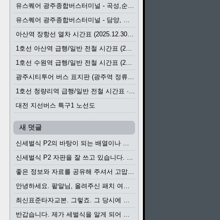
유스퀘어 광주종합버스터미널 - 곡성,순천／화순,보성,율포 방면 시외버스 시간표 (2026.1.31)
유스퀘어 광주종합버스터미널 - 담양, 순창, 남원, 무주, 장수, 거창, 대구 방면 시외버스 시간표 (2026...
아산역 장항선 열차 시간표 (2025.12.30 기준) (무궁화호, ITX-마음, 새마을호, 서해금빛열차)
1호선 아산역 급행/일반 전철 시간표 (2025.12.30~)
1호선 수원역 급행/일반 전철 시간표 (2025.12.30~)
광주시티투어 버스 표지판 (광주역 정류장) (2024?)
1호선 청량리역 급행/일반 전철 시간표 · 노선도 (2025.12.30~)
대전 지선버스 특구1 노선도
새 덧글
신세벌식 P2의 바탕이 되는 배열이나 주요 기능...
신세벌식 P2 자판을 잘 쓰고 있습니다. 쓰기 편리...
좋은 정보와 자료를 공유해 주셔서 고맙습니다....
안녕하세요. 팥알님, 올려주신 패치 여러모로 감사...
최신표준타자교본. 그렇죠. 그 당시에 최신 표준...
반갑습니다. 제가 세벌식을 알게 되어 세벌식 써...