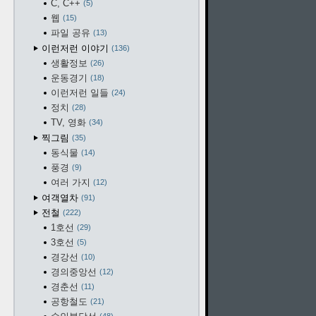
C, C++
5
웹
15
파일 공유
13
이런저런 이야기
136
생활정보
26
운동경기
18
이런저런 일들
24
정치
28
TV, 영화
34
찍그림
35
동식물
14
풍경
9
여러 가지
12
여객열차
91
전철
222
1호선
29
3호선
5
경강선
10
경의중앙선
12
경춘선
11
공항철도
21