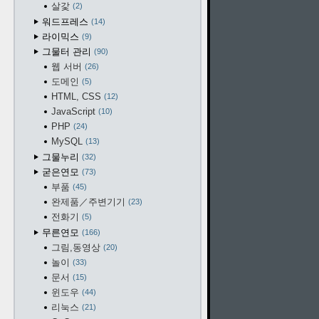
살갗
2
워드프레스
14
라이믹스
9
그물터 관리
90
웹 서버
26
도메인
5
HTML, CSS
12
JavaScript
10
PHP
24
MySQL
13
그물누리
32
굳은연모
73
부품
45
완제품／주변기기
23
전화기
5
무른연모
166
그림,동영상
20
놀이
33
문서
15
윈도우
44
리눅스
21