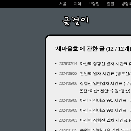
처음
지역
보람말
줄글
방명
글걸이
'새마을호'에 관한 글 (12 / 12개
아산역 장항선 열차 시간표 (20
2026/02/14
천안역 열차 시간표 (경부선/호남선
2024/06/22
장항선 일반열차 시간표 (무궁화
2024/05/06
온천~아산~천안~수원~용산)
아산 간선버스 991 시간표 · 
2024/05/05
아산 간선버스 990 시간표 · 
2024/05/05
아산역 장항선 열차 시간표 (무
2024/05/03
수원역 일반/고속 열차 요금표 (K
2024/01/25