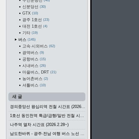
수인분당선
48
신분당선
30
GTX
10
광주 1호선
23
대전 1호선
4
기타
19
버스
145
고속·시외버스
62
광역버스
9
공항버스
15
시내버스
26
마을버스, DRT
21
농어촌버스
2
셔틀버스
10
새 글
경의중앙선 왕십리역 전철 시간표 (2026.4.20~)
1호선 동인천역 특급/급행/일반 전철 시간표 (2026.2.28~)
나주역 열차 시간표 (2026.2.28~)
남도한바퀴 - 광주·전남 여행 버스 노선 (2026.3.1~5.31)