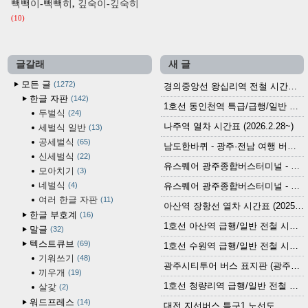
빽빽이-빽빽히, 깊숙이-깊숙히
(10)
글갈래
새 글
모든 글
1272
경의중앙선 왕십리역 전철 시간표 (2026.4.20~)
한글 자판
142
1호선 동인천역 특급/급행/일반 전철 시간표 (2026.2.28~)
두벌식
24
나주역 열차 시간표 (2026.2.28~)
세벌식 일반
13
공세벌식
65
남도한바퀴 - 광주·전남 여행 버스 노선 (2026.3.1~5.31)
신세벌식
22
유스퀘어 광주종합버스터미널 - 곡성,순천／화순,보성,율포 방면 시외버스 시간표 (2026.1.31)
모아치기
3
네벌식
4
유스퀘어 광주종합버스터미널 - 담양, 순창, 남원, 무주, 장수, 거창, 대구 방면 시외버스 시간표 (2026...
여러 한글 자판
11
아산역 장항선 열차 시간표 (2025.12.30 기준) (무궁화호, ITX-마음, 새마을호, 서해금빛열차)
한글 부호계
16
1호선 아산역 급행/일반 전철 시간표 (2025.12.30~)
말글
32
텍스트큐브
69
1호선 수원역 급행/일반 전철 시간표 (2025.12.30~)
기워쓰기
48
광주시티투어 버스 표지판 (광주역 정류장) (2024?)
끼우개
19
1호선 청량리역 급행/일반 전철 시간표 · 노선도 (2025.12.30~)
살갗
2
워드프레스
14
대전 지선버스 특구1 노선도