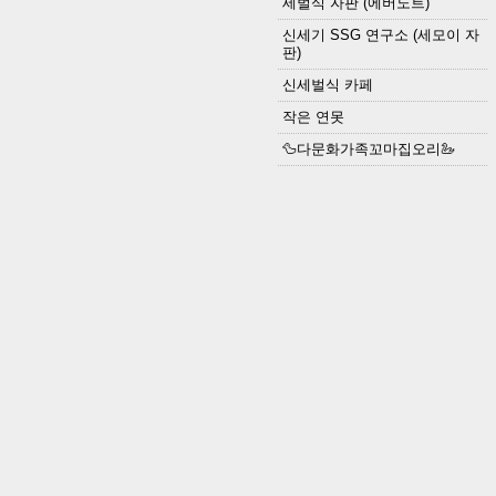
세벌식 자판 (에버노트)
신세기 SSG 연구소 (세모이 자
판)
신세벌식 카페
작은 연못
🦆다문화가족꼬마집오리🦢