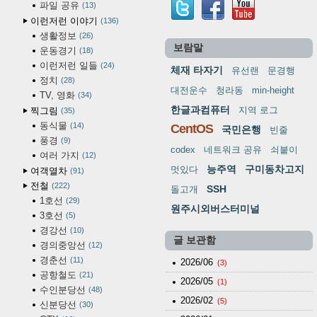
파일 공유
13
이런저런 이야기
136
생활정보
26
보람말
운동경기
18
이런저런 일들
24
체재 타자기
유선랜
문경행
정치
28
대전운수
청라동
min-height
TV, 영화
34
한글과컴퓨터
지역 로그
찍그림
35
동식물
14
CentOS
국민은행
빈줄
풍경
9
codex
네트워크 공유
쇠붙이
여러 가지
12
능주역
구미동차고지
멋있다
여객열차
91
전철
222
SSH
돌고개
1호선
29
원주시외버스터미널
3호선
5
경강선
10
글 보관함
경의중앙선
12
경춘선
11
2026/06
(3)
공항철도
21
2026/05
(1)
수인분당선
48
2026/02
(5)
신분당선
30