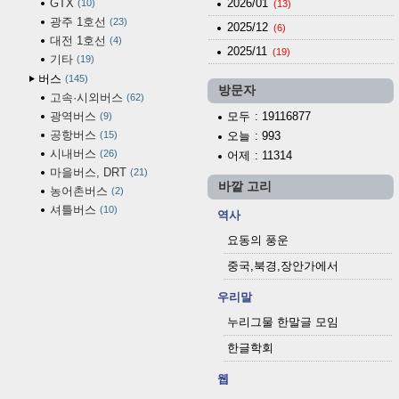
GTX
2026/01
10
(13)
광주 1호선
23
2025/12
(6)
대전 1호선
4
2025/11
(19)
기타
19
버스
145
방문자
고속·시외버스
62
광역버스
모두
: 19116877
9
공항버스
15
오늘
: 993
시내버스
26
어제
: 11314
마을버스, DRT
21
바깥 고리
농어촌버스
2
셔틀버스
10
역사
요동의 풍운
중국,북경,장안가에서
우리말
누리그물 한말글 모임
한글학회
웹