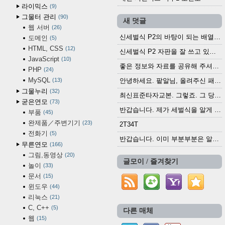
라이믹스
9
그물터 관리
90
새 덧글
웹 서버
26
신세벌식 P2의 바탕이 되는 배열이나 주요 기능...
도메인
5
HTML, CSS
12
신세벌식 P2 자판을 잘 쓰고 있습니다. 쓰기 편리...
JavaScript
10
좋은 정보와 자료를 공유해 주셔서 고맙습니다....
PHP
24
MySQL
13
안녕하세요. 팥알님, 올려주신 패치 여러모로 감사...
그물누리
32
최신표준타자교본. 그렇죠. 그 당시에 최신 표준...
굳은연모
73
반갑습니다. 제가 세벌식을 알게 되어 세벌식 써...
부품
45
완제품／주변기기
23
2T34T
전화기
5
반갑습니다. 이미 부분부분은 알려진 정보들이...
무른연모
166
그림,동영상
20
글모이 / 즐겨찾기
놀이
33
문서
15
윈도우
44
리눅스
21
C, C++
5
다른 매체
웹
15