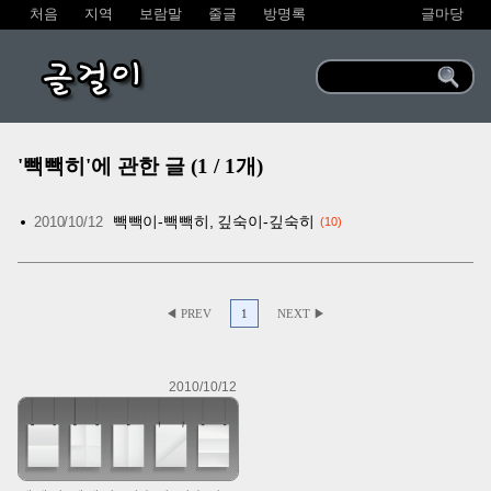
처음
지역
보람말
줄글
방명록
글마당
글걸이
'빽빽히'에 관한 글 (1 / 1개)
빽빽이-빽빽히, 깊숙이-깊숙히
2010/10/12
10
◀ PREV
1
NEXT ▶
2010/10/12