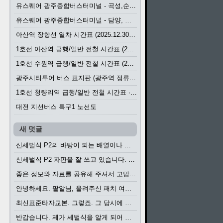
유스퀘어 광주종합버스터미널 - 곡성,순천／화순,보성,율포 방면 시외버스 시간표 (2026.1.31)
유스퀘어 광주종합버스터미널 - 담양, 순창, 남원, 무주, 장수, 거창, 대구 방면 시외버스 시간표 (2026...
아산역 장항선 열차 시간표 (2025.12.30 기준) (무궁화호, ITX-마음, 새마을호, 서해금빛열차)
1호선 아산역 급행/일반 전철 시간표 (2025.12.30~)
1호선 수원역 급행/일반 전철 시간표 (2025.12.30~)
광주시티투어 버스 표지판 (광주역 정류장) (2024?)
1호선 청량리역 급행/일반 전철 시간표 · 노선도 (2025.12.30~)
대전 지선버스 특구1 노선도
새 덧글
신세벌식 P2의 바탕이 되는 배열이나 주요 기능...
신세벌식 P2 자판을 잘 쓰고 있습니다. 쓰기 편리...
좋은 정보와 자료를 공유해 주셔서 고맙습니다....
안녕하세요. 팥알님, 올려주신 패치 여러모로 감사...
최신표준타자교본. 그렇죠. 그 당시에 최신 표준...
반갑습니다. 제가 세벌식을 알게 되어 세벌식 써...