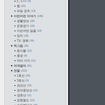
C, C++
5
웹
15
파일 공유
13
이런저런 이야기
136
생활정보
26
운동경기
18
이런저런 일들
24
정치
28
TV, 영화
34
찍그림
35
동식물
14
풍경
9
여러 가지
12
여객열차
91
전철
222
1호선
29
3호선
5
경강선
10
경의중앙선
12
경춘선
11
공항철도
21