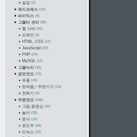
살갗
2
워드프레스
14
라이믹스
9
그물터 관리
90
웹 서버
26
도메인
5
HTML, CSS
12
JavaScript
10
PHP
24
MySQL
13
그물누리
32
굳은연모
73
부품
45
완제품／주변기기
23
전화기
5
무른연모
166
그림,동영상
20
놀이
33
문서
15
윈도우
44
리눅스
21