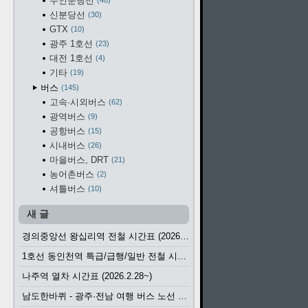
수인분당선
48
신분당선
30
GTX
10
광주 1호선
23
대전 1호선
4
기타
19
버스
145
고속·시외버스
62
광역버스
9
공항버스
15
시내버스
26
마을버스, DRT
21
농어촌버스
2
셔틀버스
10
새 글
경의중앙선 왕십리역 전철 시간표 (2026.4.20~)
1호선 동인천역 특급/급행/일반 전철 시간표 (2026.2.28~)
나주역 열차 시간표 (2026.2.28~)
남도한바퀴 - 광주·전남 여행 버스 노선 (2026.3.1~5.31)