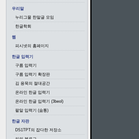
우리말
누리그물 한말글 모임
한글학회
웹
피시넷의 홈페이지
한글 입력기
구름 입력기
구름 입력기 확장판
김 용묵의 절대공간
온라인 한글 입력기
온라인 한글 입력기 (3beol)
팥알 입력기 (숨통)
한글 자판
DS1TPT의 잡다한 저장소
리의 블로그