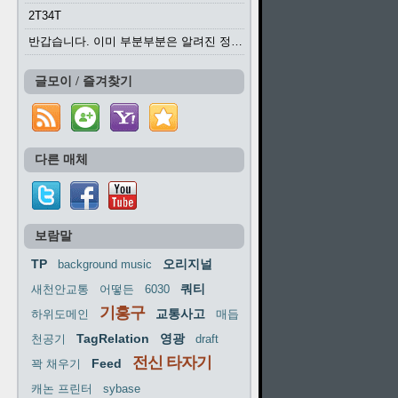
2T34T
반갑습니다. 이미 부분부분은 알려진 정보들이...
글모이 / 즐겨찾기
다른 매체
보람말
TP
오리지널
background music
쿼티
새천안교통
어떻든
6030
기흥구
교통사고
하위도메인
매듭
TagRelation
영광
천공기
draft
전신 타자기
Feed
꽉 채우기
캐논 프린터
sybase