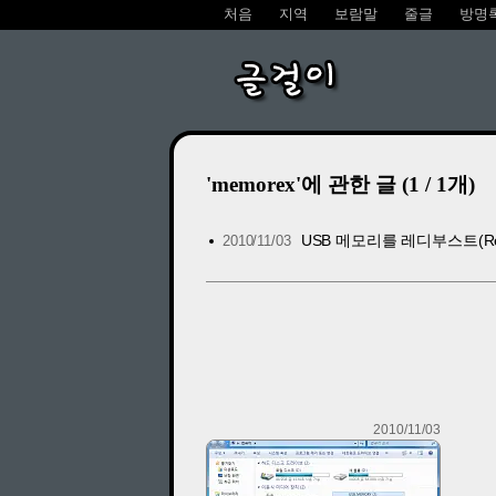
처음
지역
보람말
줄글
방명
글걸이
'memorex'에 관한 글 (1 / 1개)
USB 메모리를 레디부스트(Rea
2010/11/03
2010/11/03