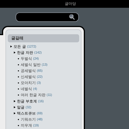
글마당
글갈래
모든 글
1272
한글 자판
142
두벌식
24
세벌식 일반
13
공세벌식
65
신세벌식
22
모아치기
3
네벌식
4
여러 한글 자판
11
한글 부호계
16
말글
32
텍스트큐브
69
기워쓰기
48
끼우개
19