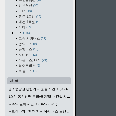
수인분당선
48
신분당선
30
GTX
10
광주 1호선
23
대전 1호선
4
기타
19
버스
145
고속·시외버스
62
광역버스
9
공항버스
15
시내버스
26
마을버스, DRT
21
농어촌버스
2
셔틀버스
10
새 글
경의중앙선 왕십리역 전철 시간표 (2026.4.20~)
1호선 동인천역 특급/급행/일반 전철 시간표 (2026.2.28~)
나주역 열차 시간표 (2026.2.28~)
남도한바퀴 - 광주·전남 여행 버스 노선 (2026.3.1~5.31)