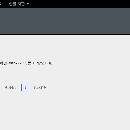
록
한글 자판
시 파일(tmp-????)들이 쌓인다면
◀ PREV
1
NEXT ▶