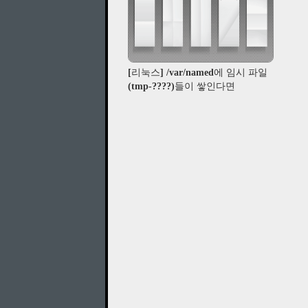
[리눅스] /var/named에 임시 파일
(tmp-????)들이 쌓인다면