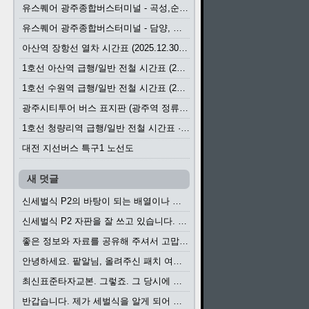
유스퀘어 광주종합버스터미널 - 곡성,순천／화순,보성,율포 방면 시외버스 시간표 (2026.1.31)
유스퀘어 광주종합버스터미널 - 담양, 순창, 남원, 무주, 장수, 거창, 대구 방면 시외버스 시간표 (2026...
아산역 장항선 열차 시간표 (2025.12.30 기준) (무궁화호, ITX-마음, 새마을호, 서해금빛열차)
1호선 아산역 급행/일반 전철 시간표 (2025.12.30~)
1호선 수원역 급행/일반 전철 시간표 (2025.12.30~)
광주시티투어 버스 표지판 (광주역 정류장) (2024?)
1호선 청량리역 급행/일반 전철 시간표 · 노선도 (2025.12.30~)
대전 지선버스 특구1 노선도
새 덧글
신세벌식 P2의 바탕이 되는 배열이나 주요 기능...
신세벌식 P2 자판을 잘 쓰고 있습니다. 쓰기 편리...
좋은 정보와 자료를 공유해 주셔서 고맙습니다....
안녕하세요. 팥알님, 올려주신 패치 여러모로 감사...
최신표준타자교본. 그렇죠. 그 당시에 최신 표준...
반갑습니다. 제가 세벌식을 알게 되어 세벌식 써...