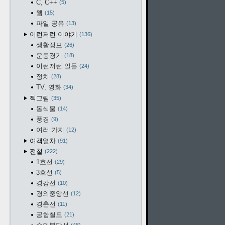
C, C++
5
웹
15
파일 공유
13
이런저런 이야기
136
생활정보
26
운동경기
18
이런저런 일들
24
정치
28
TV, 영화
34
찍그림
35
동식물
14
풍경
9
여러 가지
12
여객열차
91
전철
222
1호선
29
3호선
5
경강선
10
경의중앙선
12
경춘선
11
공항철도
21