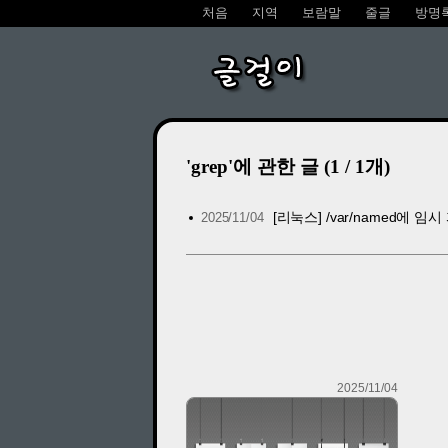
처음
지역
보람말
줄글
방명
글걸이
'grep'에 관한 글 (1 / 1개)
[리눅스] /var/named에 임
2025/11/04
2025/11/04