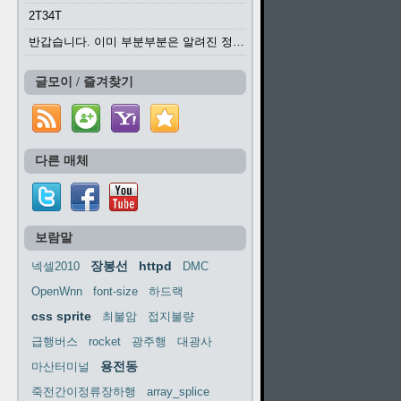
2T34T
반갑습니다. 이미 부분부분은 알려진 정보들이...
글모이 / 즐겨찾기
다른 매체
보람말
장봉선
httpd
넥셀2010
DMC
OpenWnn
font-size
하드랙
css sprite
최불암
접지불량
급행버스
rocket
광주행
대광사
용전동
마산터미널
죽전간이정류장하행
array_splice