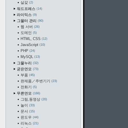
살갗
2
워드프레스
14
라이믹스
9
그물터 관리
90
웹 서버
26
도메인
5
HTML, CSS
12
JavaScript
10
PHP
24
MySQL
13
그물누리
32
굳은연모
73
부품
45
완제품／주변기기
23
전화기
5
무른연모
166
그림,동영상
20
놀이
33
문서
15
윈도우
44
리눅스
21