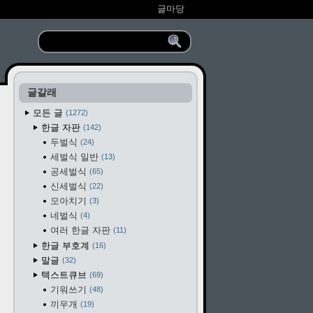
글마당
글갈래
모든 글
1272
한글 자판
142
두벌식
24
세벌식 일반
13
공세벌식
65
신세벌식
22
모아치기
3
네벌식
4
여러 한글 자판
11
한글 부호계
16
말글
32
텍스트큐브
69
기워쓰기
48
끼우개
19