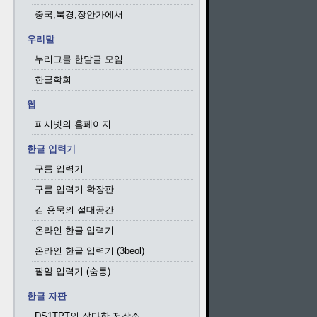
중국,북경,장안가에서
우리말
누리그물 한말글 모임
한글학회
웹
피시넷의 홈페이지
한글 입력기
구름 입력기
구름 입력기 확장판
김 용묵의 절대공간
온라인 한글 입력기
온라인 한글 입력기 (3beol)
팥알 입력기 (숨통)
한글 자판
DS1TPT의 잡다한 저장소