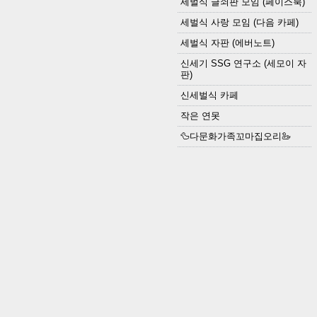
세벌식 글쇠판 모임 (페이스북)
세벌식 사랑 모임 (다음 카페)
세벌식 자판 (에버노트)
신세기 SSG 연구소 (세모이 자
판)
신세벌식 카페
작은 연못
🦆다문화가족꼬마집오리🦢