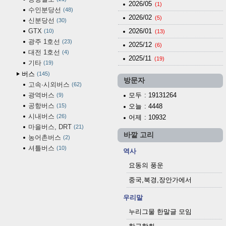
2026/05
(1)
수인분당선
48
2026/02
(5)
신분당선
30
GTX
2026/01
10
(13)
광주 1호선
23
2025/12
(6)
대전 1호선
4
2025/11
(19)
기타
19
버스
145
방문자
고속·시외버스
62
광역버스
모두
: 19131264
9
공항버스
15
오늘
: 4448
시내버스
26
어제
: 10932
마을버스, DRT
21
바깥 고리
농어촌버스
2
셔틀버스
10
역사
요동의 풍운
중국,북경,장안가에서
우리말
누리그물 한말글 모임