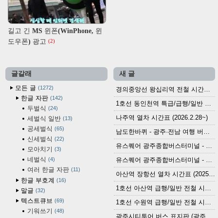
길고 긴 MS 윈폰(WinPhone, 윈
도우폰) 광고
(2)
글갈래
새 글
모든 글
1272
경의중앙선 왕십리역 전철 시간표 (2026.4.20~)
한글 자판
142
1호선 동인천역 특급/급행/일반 전철 시간표 (2026.2.28~)
두벌식
24
나주역 열차 시간표 (2026.2.28~)
세벌식 일반
13
공세벌식
65
남도한바퀴 - 광주·전남 여행 버스 노선 (2026.3.1~5.31)
신세벌식
22
유스퀘어 광주종합버스터미널 - 곡성,순천／화순,보성,율포 방면 시외버스 시간표 (2026.1.31)
모아치기
3
네벌식
4
유스퀘어 광주종합버스터미널 - 담양, 순창, 남원, 무주, 장수, 거창, 대구 방면 시외버스 시간표 (2026...
여러 한글 자판
11
아산역 장항선 열차 시간표 (2025.12.30 기준) (무궁화호, ITX-마음, 새마을호, 서해금빛열차)
한글 부호계
16
1호선 아산역 급행/일반 전철 시간표 (2025.12.30~)
말글
32
텍스트큐브
69
1호선 수원역 급행/일반 전철 시간표 (2025.12.30~)
기워쓰기
48
광주시티투어 버스 표지판 (광주역 정류장) (2024?)