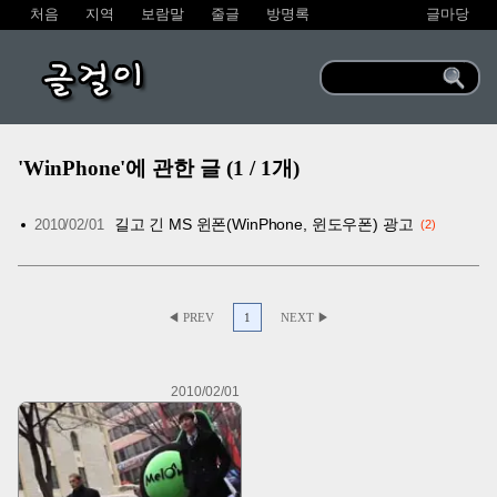
처음
지역
보람말
줄글
방명록
글마당
글걸이
'WinPhone'에 관한 글 (1 / 1개)
길고 긴 MS 윈폰(WinPhone, 윈도우폰) 광고
2010/02/01
2
◀ PREV
1
NEXT ▶
2010/02/01