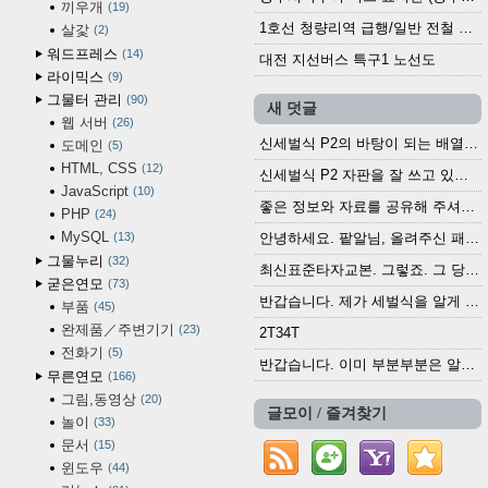
끼우개
19
1호선 청량리역 급행/일반 전철 시간표 · 노선도 (2025.12.30~)
살갗
2
워드프레스
14
대전 지선버스 특구1 노선도
라이믹스
9
그물터 관리
90
새 덧글
웹 서버
26
신세벌식 P2의 바탕이 되는 배열이나 주요 기능...
도메인
5
HTML, CSS
12
신세벌식 P2 자판을 잘 쓰고 있습니다. 쓰기 편리...
JavaScript
10
좋은 정보와 자료를 공유해 주셔서 고맙습니다....
PHP
24
MySQL
13
안녕하세요. 팥알님, 올려주신 패치 여러모로 감사...
그물누리
32
최신표준타자교본. 그렇죠. 그 당시에 최신 표준...
굳은연모
73
반갑습니다. 제가 세벌식을 알게 되어 세벌식 써...
부품
45
완제품／주변기기
23
2T34T
전화기
5
반갑습니다. 이미 부분부분은 알려진 정보들이...
무른연모
166
그림,동영상
20
글모이 / 즐겨찾기
놀이
33
문서
15
윈도우
44