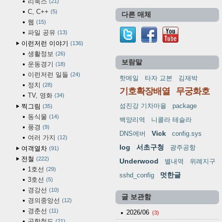
리눅스
21
C, C++
5
다른 매체
웹
15
파일 공유
13
이런저런 이야기
136
생활정보
26
보람말
운동경기
18
이런저런 일들
24
핫메일
타자 교본
김재박
정치
28
기호확장배열
무궁화호
TV, 영화
34
섬진강 기차마을
package
찍그림
35
동식물
14
백양리역
니콜라 테슬라
풍경
9
Vick
DNS에버
config.sys
여러 가지
12
log
서초구청
광주공항
여객열차
91
전철
222
Underwood
별내역
위례지구
1호선
29
멋한글
sshd_config
3호선
5
경강선
10
글 보관함
경의중앙선
12
경춘선
11
2026/06
(3)
공항철도
21