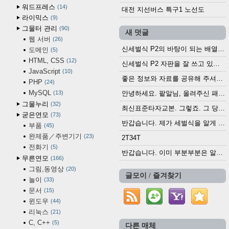
워드프레스
14
대전 지선버스 특구1 노선도
라이믹스
9
그물터 관리
90
새 덧글
웹 서버
26
신세벌식 P2의 바탕이 되는 배열이나 주요 기능...
도메인
5
HTML, CSS
12
신세벌식 P2 자판을 잘 쓰고 있습니다. 쓰기 편리...
JavaScript
10
좋은 정보와 자료를 공유해 주셔서 고맙습니다....
PHP
24
MySQL
13
안녕하세요. 팥알님, 올려주신 패치 여러모로 감사...
그물누리
32
최신표준타자교본. 그렇죠. 그 당시에 최신 표준...
굳은연모
73
반갑습니다. 제가 세벌식을 알게 되어 세벌식 써...
부품
45
완제품／주변기기
23
2T34T
전화기
5
반갑습니다. 이미 부분부분은 알려진 정보들이...
무른연모
166
그림,동영상
20
글모이 / 즐겨찾기
놀이
33
문서
15
윈도우
44
리눅스
21
C, C++
5
다른 매체