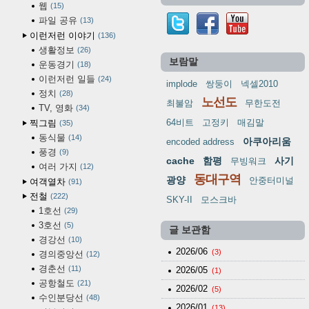
웹
15
파일 공유
13
이런저런 이야기
136
생활정보
26
보람말
운동경기
18
이런저런 일들
24
implode
쌍둥이
넥셀2010
정치
28
노선도
최불암
무한도전
TV, 영화
34
64비트
고정키
매김말
찍그림
35
동식물
14
아쿠아리움
encoded address
풍경
9
cache
함평
사기
무빙워크
여러 가지
12
동대구역
광양
안중터미널
여객열차
91
전철
222
SKY-II
모스크바
1호선
29
3호선
5
글 보관함
경강선
10
2026/06
(3)
경의중앙선
12
경춘선
11
2026/05
(1)
공항철도
21
2026/02
(5)
수인분당선
48
2026/01
(13)