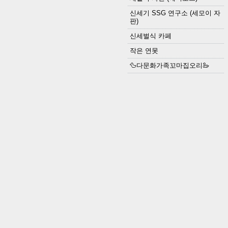
신세기 SSG 연구소 (세모이 자
판)
신세벌식 카페
작은 연못
🦆다문화가족꼬마집오리🦢