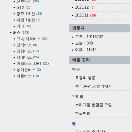
신분당선
30
2025/12
GTX
10
(6)
광주 1호선
23
2025/11
(19)
대전 1호선
4
기타
19
방문자
버스
145
모두
: 19116232
고속·시외버스
62
오늘
: 348
광역버스
9
어제
: 11314
공항버스
15
시내버스
26
바깥 고리
마을버스, DRT
21
역사
농어촌버스
2
셔틀버스
10
요동의 풍운
중국,북경,장안가에서
우리말
누리그물 한말글 모임
한글학회
웹
피시넷의 홈페이지