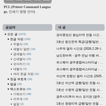
PCL (Printer Command Langua
ge, 인쇄기 명령 언어)
글갈래
새 글
모든 글
1272
경의중앙선 왕십리역 전철 시간표 (2026.4.20~)
한글 자판
142
1호선 동인천역 특급/급행/일반 전철 시간표 (2026.2.28~)
두벌식
24
나주역 열차 시간표 (2026.2.28~)
세벌식 일반
13
공세벌식
65
남도한바퀴 - 광주·전남 여행 버스 노선 (2026.3.1~5.31)
신세벌식
22
유스퀘어 광주종합버스터미널 - 곡성,순천／화순,보성,율포 방면 시외버스 시간표 (2026.1.31)
모아치기
3
네벌식
4
유스퀘어 광주종합버스터미널 - 담양, 순창, 남원, 무주, 장수, 거창, 대구 방면 시외버스 시간표 (2026...
여러 한글 자판
11
아산역 장항선 열차 시간표 (2025.12.30 기준) (무궁화호, ITX-마음, 새마을호, 서해금빛열차)
한글 부호계
16
1호선 아산역 급행/일반 전철 시간표 (2025.12.30~)
말글
32
텍스트큐브
69
1호선 수원역 급행/일반 전철 시간표 (2025.12.30~)
기워쓰기
48
광주시티투어 버스 표지판 (광주역 정류장) (2024?)
끼우개
19
1호선 청량리역 급행/일반 전철 시간표 · 노선도 (2025.12.30~)
살갗
2