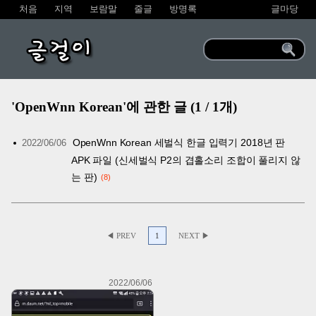
처음
지역
보람말
줄글
방명록
글마당
글걸이
'OpenWnn Korean'에 관한 글 (1 / 1개)
OpenWnn Korean 세벌식 한글 입력기 2018년 판
2022/06/06
APK 파일 (신세벌식 P2의 겹홀소리 조합이 풀리지 않
는 판)
8
◀ PREV
1
NEXT ▶
2022/06/06