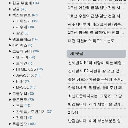
한글 부호계
16
1호선 아산역 급행/일반 전철 시간표 (2025.12.30~)
말글
32
텍스트큐브
69
1호선 수원역 급행/일반 전철 시간표 (2025.12.30~)
기워쓰기
48
광주시티투어 버스 표지판 (광주역 정류장) (2024?)
끼우개
19
1호선 청량리역 급행/일반 전철 시간표 · 노선도 (2025.12.30~)
살갗
2
워드프레스
14
대전 지선버스 특구1 노선도
라이믹스
9
그물터 관리
90
새 덧글
웹 서버
26
신세벌식 P2의 바탕이 되는 배열이나 주요 기능...
도메인
5
HTML, CSS
12
신세벌식 P2 자판을 잘 쓰고 있습니다. 쓰기 편리...
JavaScript
10
좋은 정보와 자료를 공유해 주셔서 고맙습니다....
PHP
24
MySQL
13
안녕하세요. 팥알님, 올려주신 패치 여러모로 감사...
그물누리
32
최신표준타자교본. 그렇죠. 그 당시에 최신 표준...
굳은연모
73
반갑습니다. 제가 세벌식을 알게 되어 세벌식 써...
부품
45
완제품／주변기기
23
2T34T
전화기
5
반갑습니다. 이미 부분부분은 알려진 정보들이...
무른연모
166