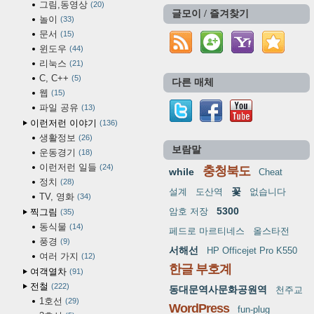
그림,동영상
20
글모이 / 즐겨찾기
놀이
33
문서
15
윈도우
44
리눅스
21
C, C++
5
다른 매체
웹
15
파일 공유
13
이런저런 이야기
136
생활정보
26
보람말
운동경기
18
이런저런 일들
24
충청북도
while
Cheat
정치
28
꽃
설계
도산역
없습니다
TV, 영화
34
5300
암호 저장
찍그림
35
동식물
14
페드로 마르티네스
올스타전
풍경
9
서해선
HP Officejet Pro K550
여러 가지
12
한글 부호계
여객열차
91
전철
222
동대문역사문화공원역
천주교
1호선
29
WordPress
fun-plug