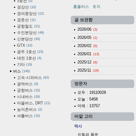
3호선
5
홈플러스
토지
경강선
10
경의중앙선
12
경춘선
글 보관함
11
공항철도
21
2026/06
(3)
수인분당선
48
2026/05
(1)
신분당선
30
GTX
10
2026/02
(5)
광주 1호선
23
2026/01
(13)
대전 1호선
4
2025/12
(6)
기타
19
2025/11
(19)
버스
145
고속·시외버스
62
방문자
광역버스
9
공항버스
15
모두
: 19110028
시내버스
26
오늘
: 5458
마을버스, DRT
21
어제
: 13757
농어촌버스
2
셔틀버스
10
바깥 고리
역사
요동의 풍운