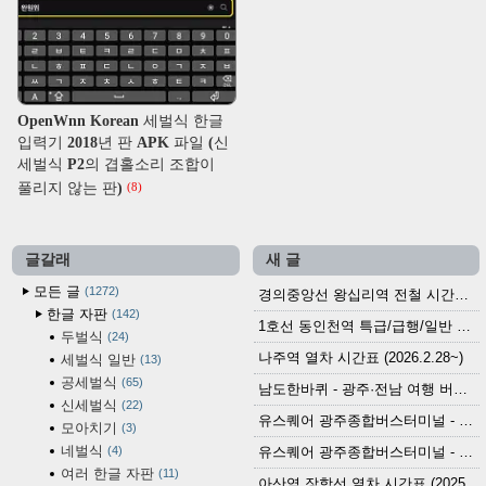
OpenWnn Korean 세벌식 한글
입력기 2018년 판 APK 파일 (신
세벌식 P2의 겹홀소리 조합이
풀리지 않는 판)
(8)
글갈래
새 글
모든 글
1272
경의중앙선 왕십리역 전철 시간표 (2026.4.20~)
한글 자판
142
1호선 동인천역 특급/급행/일반 전철 시간표 (2026.2.28~)
두벌식
24
나주역 열차 시간표 (2026.2.28~)
세벌식 일반
13
공세벌식
65
남도한바퀴 - 광주·전남 여행 버스 노선 (2026.3.1~5.31)
신세벌식
22
유스퀘어 광주종합버스터미널 - 곡성,순천／화순,보성,율포 방면 시외버스 시간표 (2026.1.31)
모아치기
3
네벌식
4
유스퀘어 광주종합버스터미널 - 담양, 순창, 남원, 무주, 장수, 거창, 대구 방면 시외버스 시간표 (2026...
여러 한글 자판
11
아산역 장항선 열차 시간표 (2025.12.30 기준) (무궁화호, ITX-마음, 새마을호, 서해금빛열차)