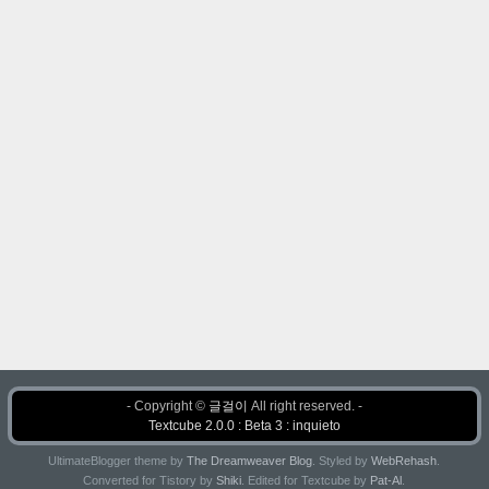
- Copyright ©
글걸이
All right reserved. -
Textcube 2.0.0 : Beta 3 : inquieto
UltimateBlogger theme by
The Dreamweaver Blog
. Styled by
WebRehash
.
Converted for Tistory by
Shiki
. Edited for Textcube by
Pat-Al
.