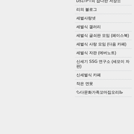
DS1TPT의 잡다한 저장소
리의 블로그
세벌사랑넷
세벌식 갤러리
세벌식 글쇠판 모임 (페이스북)
세벌식 사랑 모임 (다음 카페)
세벌식 자판 (에버노트)
신세기 SSG 연구소 (세모이 자
판)
신세벌식 카페
작은 연못
🦆다문화가족꼬마집오리🦢