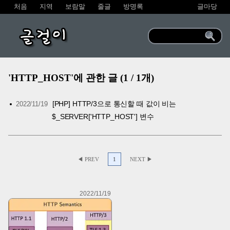
처음
지역
보람말
줄글
방명록
글마당
글걸이
'HTTP_HOST'에 관한 글 (1 / 1개)
[PHP] HTTP/3으로 통신할 때 값이 비는
2022/11/19
$_SERVER['HTTP_HOST'] 변수
◀ PREV
1
NEXT ▶
2022/11/19