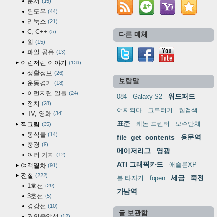
문서
15
윈도우
44
리눅스
21
C, C++
5
다른 매체
웹
15
파일 공유
13
이런저런 이야기
136
생활정보
26
보람말
운동경기
18
이런저런 일들
24
워드패드
084
Galaxy S2
정치
28
어찌되다
그루터기
웹검색
TV, 영화
34
표준
캐논 프린터
보수단체
찍그림
35
동식물
14
file_get_contents
용문역
풍경
9
메이저리그
영광
여러 가지
12
ATI 그래픽카드
애슬론XP
여객열차
91
전철
222
세금
죽전
볼 타자기
fopen
1호선
29
가남역
3호선
5
경강선
10
글 보관함
경의중앙선
12