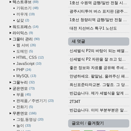
텍스트큐브
69
1호선 수원역 급행/일반 전철 시간표 (2025.12.30~)
기워쓰기
48
광주시티투어 버스 표지판 (광주역 정류장) (2024?)
끼우개
19
1호선 청량리역 급행/일반 전철 시간표 · 노선도 (2025.12.30~)
살갗
2
워드프레스
14
대전 지선버스 특구1 노선도
라이믹스
9
그물터 관리
90
새 덧글
웹 서버
26
신세벌식 P2의 바탕이 되는 배열이나 주요 기능...
도메인
5
HTML, CSS
12
신세벌식 P2 자판을 잘 쓰고 있습니다. 쓰기 편리...
JavaScript
10
좋은 정보와 자료를 공유해 주셔서 고맙습니다....
PHP
24
MySQL
13
안녕하세요. 팥알님, 올려주신 패치 여러모로 감사...
그물누리
32
최신표준타자교본. 그렇죠. 그 당시에 최신 표준...
굳은연모
73
반갑습니다. 제가 세벌식을 알게 되어 세벌식 써...
부품
45
완제품／주변기기
23
2T34T
전화기
5
반갑습니다. 이미 부분부분은 알려진 정보들이...
무른연모
166
그림,동영상
20
글모이 / 즐겨찾기
놀이
33