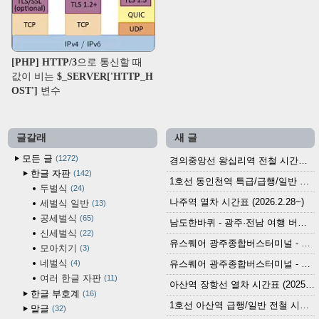
[PHP] HTTP/3으로 통신할 때
값이 비는 $_SERVER['HTTP_H
OST'] 변수
글갈래
새 글
모든 글
1272
경의중앙선 왕십리역 전철 시간표 (2026.4.20~)
한글 자판
142
1호선 동인천역 특급/급행/일반 전철 시간표 (2026.2.28~)
두벌식
24
나주역 열차 시간표 (2026.2.28~)
세벌식 일반
13
공세벌식
65
남도한바퀴 - 광주·전남 여행 버스 노선 (2026.3.1~5.31)
신세벌식
22
유스퀘어 광주종합버스터미널 - 곡성,순천／화순,보성,율포 방면 시외버스 시간표 (2026.1.31)
모아치기
3
네벌식
4
유스퀘어 광주종합버스터미널 - 담양, 순창, 남원, 무주, 장수, 거창, 대구 방면 시외버스 시간표 (2026...
여러 한글 자판
11
아산역 장항선 열차 시간표 (2025.12.30 기준) (무궁화호, ITX-마음, 새마을호, 서해금빛열차)
한글 부호계
16
1호선 아산역 급행/일반 전철 시간표 (2025.12.30~)
말글
32