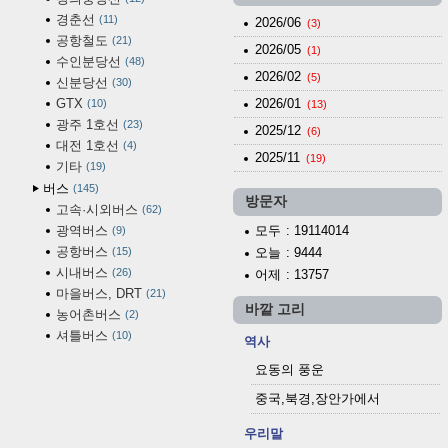
경춘선
11
2026/06
(3)
공항철도
21
2026/05
(1)
수인분당선
48
2026/02
(5)
신분당선
30
GTX
2026/01
10
(13)
광주 1호선
23
2025/12
(6)
대전 1호선
4
2025/11
(19)
기타
19
버스
145
방문자
고속·시외버스
62
광역버스
모두
: 19114014
9
공항버스
15
오늘
: 9444
시내버스
26
어제
: 13757
마을버스, DRT
21
바깥 고리
농어촌버스
2
셔틀버스
10
역사
요동의 풍운
중국,북경,장안가에서
우리말