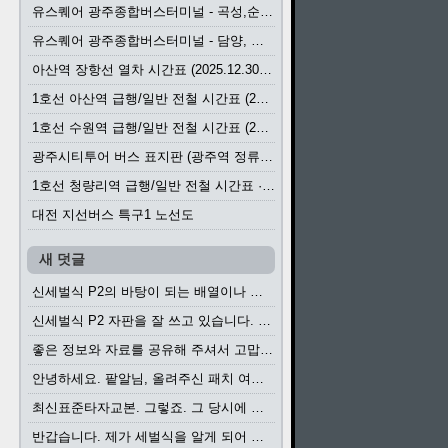
유스퀘어 광주종합버스터미널 - 곡성,순천／화순,보성,율포 방면 시외버스 시간표 (2026.1.31)
유스퀘어 광주종합버스터미널 - 담양, 순창, 남원, 무주, 장수, 거창, 대구 방면 시외버스 시간표 (2026...
아산역 장항선 열차 시간표 (2025.12.30 기준) (무궁화호, ITX-마음, 새마을호, 서해금빛열차)
1호선 아산역 급행/일반 전철 시간표 (2025.12.30~)
1호선 수원역 급행/일반 전철 시간표 (2025.12.30~)
광주시티투어 버스 표지판 (광주역 정류장) (2024?)
1호선 청량리역 급행/일반 전철 시간표 · 노선도 (2025.12.30~)
대전 지선버스 특구1 노선도
새 덧글
신세벌식 P2의 바탕이 되는 배열이나 주요 기능...
신세벌식 P2 자판을 잘 쓰고 있습니다. 쓰기 편리...
좋은 정보와 자료를 공유해 주셔서 고맙습니다....
안녕하세요. 팥알님, 올려주신 패치 여러모로 감사...
최신표준타자교본. 그렇죠. 그 당시에 최신 표준...
반갑습니다. 제가 세벌식을 알게 되어 세벌식 써...