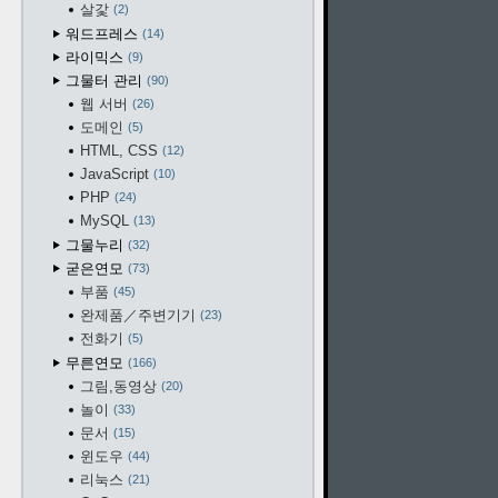
살갗
2
워드프레스
14
라이믹스
9
그물터 관리
90
웹 서버
26
도메인
5
HTML, CSS
12
JavaScript
10
PHP
24
MySQL
13
그물누리
32
굳은연모
73
부품
45
완제품／주변기기
23
전화기
5
무른연모
166
그림,동영상
20
놀이
33
문서
15
윈도우
44
리눅스
21