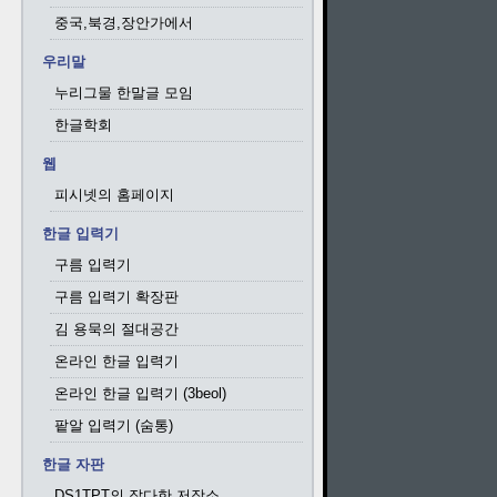
중국,북경,장안가에서
우리말
누리그물 한말글 모임
한글학회
웹
피시넷의 홈페이지
한글 입력기
구름 입력기
구름 입력기 확장판
김 용묵의 절대공간
온라인 한글 입력기
온라인 한글 입력기 (3beol)
팥알 입력기 (숨통)
한글 자판
DS1TPT의 잡다한 저장소