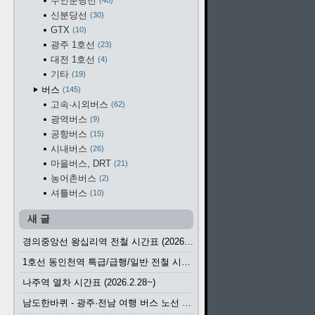
수인분당선
48
신분당선
30
GTX
10
광주 1호선
23
대전 1호선
4
기타
19
버스
145
고속·시외버스
62
광역버스
9
공항버스
15
시내버스
26
마을버스, DRT
21
농어촌버스
2
셔틀버스
10
새 글
경의중앙선 왕십리역 전철 시간표 (2026.4.20~)
1호선 동인천역 특급/급행/일반 전철 시간표 (2026.2.28~)
나주역 열차 시간표 (2026.2.28~)
남도한바퀴 - 광주·전남 여행 버스 노선 (2026.3.1~5.31)