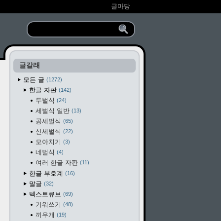
글마당
글갈래
모든 글
1272
한글 자판
142
두벌식
24
세벌식 일반
13
공세벌식
65
신세벌식
22
모아치기
3
네벌식
4
여러 한글 자판
11
한글 부호계
16
말글
32
텍스트큐브
69
기워쓰기
48
끼우개
19