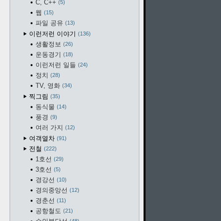
C, C++
5
웹
15
파일 공유
13
이런저런 이야기
136
생활정보
26
운동경기
18
이런저런 일들
24
정치
28
TV, 영화
34
찍그림
35
동식물
14
풍경
9
여러 가지
12
여객열차
91
전철
222
1호선
29
3호선
5
경강선
10
경의중앙선
12
경춘선
11
공항철도
21