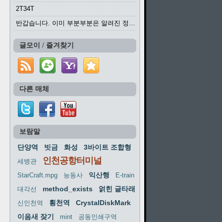
2T34T
반갑습니다. 이미 부분부분은 알려진 정보들이...
글모이 / 즐겨찾기
다른 매체
보람말
단양역
빗금
화성
3바이트 조합형
인천공항터미널
세병관
익산행
StarCraft.mpg
능동사
E-train
method_exists
얽힌 글타래
대각선
횡천역
CrystalDiskMark
신인천역
이음새 잦기
mint
공동인쇄구역