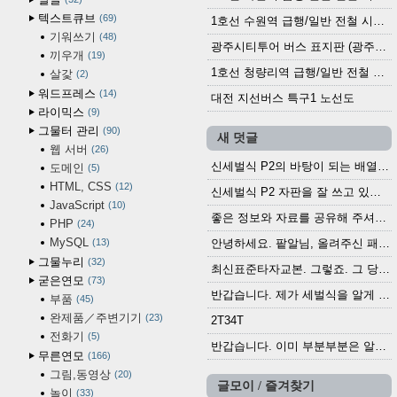
텍스트큐브
69
1호선 수원역 급행/일반 전철 시간표 (2025.12.30~)
기워쓰기
48
광주시티투어 버스 표지판 (광주역 정류장) (2024?)
끼우개
19
1호선 청량리역 급행/일반 전철 시간표 · 노선도 (2025.12.30~)
살갗
2
워드프레스
14
대전 지선버스 특구1 노선도
라이믹스
9
그물터 관리
90
새 덧글
웹 서버
26
신세벌식 P2의 바탕이 되는 배열이나 주요 기능...
도메인
5
HTML, CSS
12
신세벌식 P2 자판을 잘 쓰고 있습니다. 쓰기 편리...
JavaScript
10
좋은 정보와 자료를 공유해 주셔서 고맙습니다....
PHP
24
MySQL
13
안녕하세요. 팥알님, 올려주신 패치 여러모로 감사...
그물누리
32
최신표준타자교본. 그렇죠. 그 당시에 최신 표준...
굳은연모
73
반갑습니다. 제가 세벌식을 알게 되어 세벌식 써...
부품
45
완제품／주변기기
23
2T34T
전화기
5
반갑습니다. 이미 부분부분은 알려진 정보들이...
무른연모
166
그림,동영상
20
글모이 / 즐겨찾기
놀이
33