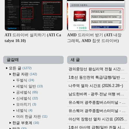
ATI 드라이버 설치하기 (ATI Ca
AMD 드라이버 받기 (ATI 내장
talyst 10.10)
그래픽, AMD 칩셋 드라이버)
글갈래
새 글
모든 글
1272
경의중앙선 왕십리역 전철 시간표 (2026.4.20~)
한글 자판
142
1호선 동인천역 특급/급행/일반 전철 시간표 (2026.2.28~)
두벌식
24
나주역 열차 시간표 (2026.2.28~)
세벌식 일반
13
공세벌식
65
남도한바퀴 - 광주·전남 여행 버스 노선 (2026.3.1~5.31)
신세벌식
22
유스퀘어 광주종합버스터미널 - 곡성,순천／화순,보성,율포 방면 시외버스 시간표 (2026.1.31)
모아치기
3
네벌식
4
유스퀘어 광주종합버스터미널 - 담양, 순창, 남원, 무주, 장수, 거창, 대구 방면 시외버스 시간표 (2026...
여러 한글 자판
11
아산역 장항선 열차 시간표 (2025.12.30 기준) (무궁화호, ITX-마음, 새마을호, 서해금빛열차)
한글 부호계
16
1호선 아산역 급행/일반 전철 시간표 (2025.12.30~)
말글
32