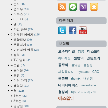
문서
15
윈도우
44
리눅스
21
C, C++
5
다른 매체
웹
15
파일 공유
13
이런저런 이야기
136
생활정보
26
보람말
운동경기
18
이런저런 일들
24
오수터미널
티스토리
강릉
정치
28
센텀역
영등포역
아니에요
TV, 영화
34
공주역
걸맞은
슬림형
찍그림
35
동식물
14
제힘움직씨
myspace
CRC
풍경
9
관촌면
rhymix
내방행
여러 가지
12
데이터베이스
setenforce
여객열차
91
전철
222
청량리
마이너리티리포트
1호선
29
에스알티
3호선
5
경강선
10