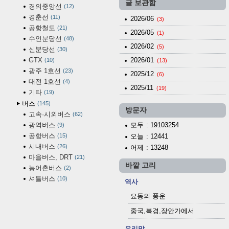
글 보관함
경의중앙선
12
경춘선
11
2026/06
(3)
공항철도
21
2026/05
(1)
수인분당선
48
2026/02
(5)
신분당선
30
GTX
2026/01
10
(13)
광주 1호선
23
2025/12
(6)
대전 1호선
4
2025/11
(19)
기타
19
버스
145
방문자
고속·시외버스
62
광역버스
모두
: 19103254
9
공항버스
15
오늘
: 12441
시내버스
26
어제
: 13248
마을버스, DRT
21
바깥 고리
농어촌버스
2
셔틀버스
10
역사
요동의 풍운
중국,북경,장안가에서
우리말