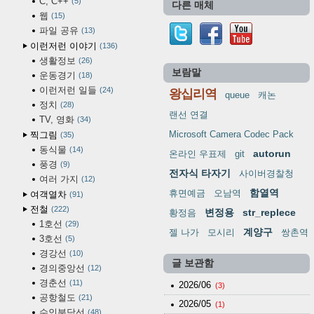
C, C++
5
다른 매체
웹
15
파일 공유
13
이런저런 이야기
136
생활정보
26
보람말
운동경기
18
이런저런 일들
24
왕십리역
queue
캐논
정치
28
랜선 연결
TV, 영화
34
Microsoft Camera Codec Pack
찍그림
35
동식물
14
autorun
온라인 우표제
git
풍경
9
전자식 타자기
사이버경찰청
여러 가지
12
함열역
휴면예금
오남역
여객열차
91
전철
222
변정용
str_replece
황정음
1호선
29
계양구
젤 나가
모시리
쌍촌역
3호선
5
경강선
10
글 보관함
경의중앙선
12
경춘선
11
2026/06
(3)
공항철도
21
2026/05
(1)
수인분당선
48