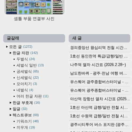
셈틀 부품 연결부 사진
글갈래
새 글
모든 글
1272
경의중앙선 왕십리역 전철 시간표 (2026.4.20~)
한글 자판
142
1호선 동인천역 특급/급행/일반 전철 시간표 (2026.2.28~)
두벌식
24
나주역 열차 시간표 (2026.2.28~)
세벌식 일반
13
공세벌식
65
남도한바퀴 - 광주·전남 여행 버스 노선 (2026.3.1~5.31)
신세벌식
22
유스퀘어 광주종합버스터미널 - 곡성,순천／화순,보성,율포 방면 시외버스 시간표 (2026.1.31)
모아치기
3
네벌식
4
유스퀘어 광주종합버스터미널 - 담양, 순창, 남원, 무주, 장수, 거창, 대구 방면 시외버스 시간표 (2026...
여러 한글 자판
11
아산역 장항선 열차 시간표 (2025.12.30 기준) (무궁화호, ITX-마음, 새마을호, 서해금빛열차)
한글 부호계
16
1호선 아산역 급행/일반 전철 시간표 (2025.12.30~)
말글
32
텍스트큐브
69
1호선 수원역 급행/일반 전철 시간표 (2025.12.30~)
기워쓰기
48
광주시티투어 버스 표지판 (광주역 정류장) (2024?)
끼우개
19