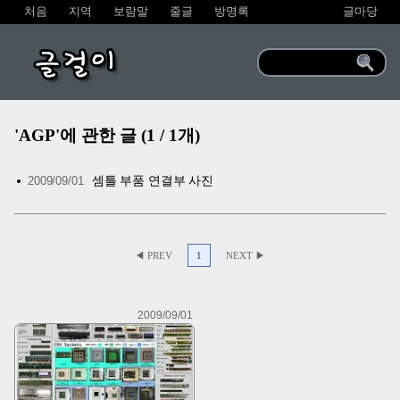
처음
지역
보람말
줄글
방명록
글마당
글걸이
'AGP'에 관한 글 (1 / 1개)
셈틀 부품 연결부 사진
2009/09/01
◀ PREV
1
NEXT ▶
2009/09/01