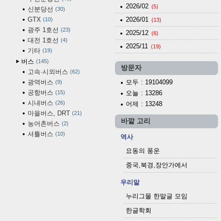
2026/02
(5)
신분당선
30
GTX
2026/01
10
(13)
광주 1호선
23
2025/12
(6)
대전 1호선
4
2025/11
(19)
기타
19
버스
145
방문자
고속·시외버스
62
광역버스
모두
: 19104099
9
공항버스
15
오늘
: 13286
시내버스
26
어제
: 13248
마을버스, DRT
21
바깥 고리
농어촌버스
2
셔틀버스
10
역사
요동의 풍운
중국,북경,장안가에서
우리말
누리그물 한말글 모임
한글학회