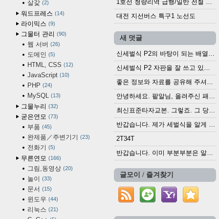
1호선 청량리역 급행/일반 전철 시간표 · 노선도 (2025.12.30~)
살갗
2
워드프레스
14
대전 지선버스 특구1 노선도
라이믹스
9
그물터 관리
90
새 덧글
웹 서버
26
신세벌식 P2의 바탕이 되는 배열이나 주요 기능...
도메인
5
HTML, CSS
12
신세벌식 P2 자판을 잘 쓰고 있습니다. 쓰기 편리...
JavaScript
10
좋은 정보와 자료를 공유해 주셔서 고맙습니다....
PHP
24
MySQL
13
안녕하세요. 팥알님, 올려주신 패치 여러모로 감사...
그물누리
32
최신표준타자교본. 그렇죠. 그 당시에 최신 표준...
굳은연모
73
반갑습니다. 제가 세벌식을 알게 되어 세벌식 써...
부품
45
완제품／주변기기
23
2T34T
전화기
5
반갑습니다. 이미 부분부분은 알려진 정보들이...
무른연모
166
그림,동영상
20
글모이 / 즐겨찾기
놀이
33
문서
15
윈도우
44
리눅스
21