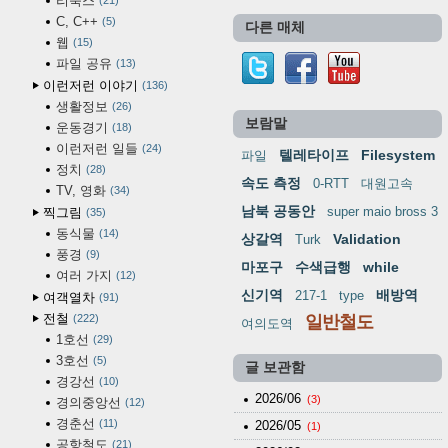
리눅스
21
C, C++
5
다른 매체
웹
15
파일 공유
13
이런저런 이야기
136
생활정보
26
보람말
운동경기
18
이런저런 일들
24
텔레타이프
Filesystem
파일
정치
28
속도 측정
0-RTT
대원고속
TV, 영화
34
남북 공동안
super maio bross 3
찍그림
35
동식물
14
상갈역
Validation
Turk
풍경
9
마포구
수색급행
while
여러 가지
12
신기역
배방역
217-1
type
여객열차
91
전철
222
일반철도
여의도역
1호선
29
3호선
5
글 보관함
경강선
10
2026/06
(3)
경의중앙선
12
경춘선
11
2026/05
(1)
공항철도
21