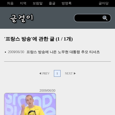
처음
지역
보람말
줄글
방명록
글마당
글걸이
'프랑스 방송'에 관한 글 (1 / 1개)
프랑스 방송에 나온 노무현 대통령 추모 티셔츠
2009/06/30
◀ PREV
1
NEXT ▶
2009/06/30