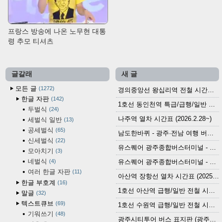
프랑스 방송에 나온 노무현 대통
령 추모 티셔츠
글갈래
새 글
모든 글
1272
경의중앙선 왕십리역 전철 시간표 (2026.4.20~)
한글 자판
142
1호선 동인천역 특급/급행/일반 전철 시간표 (2026.2.28~)
두벌식
24
나주역 열차 시간표 (2026.2.28~)
세벌식 일반
13
공세벌식
65
남도한바퀴 - 광주·전남 여행 버스 노선 (2026.3.1~5.31)
신세벌식
22
유스퀘어 광주종합버스터미널 - 곡성,순천／화순,보성,율포 방면 시외버스 시간표 (2026.1.31)
모아치기
3
네벌식
4
유스퀘어 광주종합버스터미널 - 담양, 순창, 남원, 무주, 장수, 거창, 대구 방면 시외버스 시간표 (2026...
여러 한글 자판
11
아산역 장항선 열차 시간표 (2025.12.30 기준) (무궁화호, ITX-마음, 새마을호, 서해금빛열차)
한글 부호계
16
1호선 아산역 급행/일반 전철 시간표 (2025.12.30~)
말글
32
텍스트큐브
69
1호선 수원역 급행/일반 전철 시간표 (2025.12.30~)
기워쓰기
48
광주시티투어 버스 표지판 (광주역 정류장) (2024?)