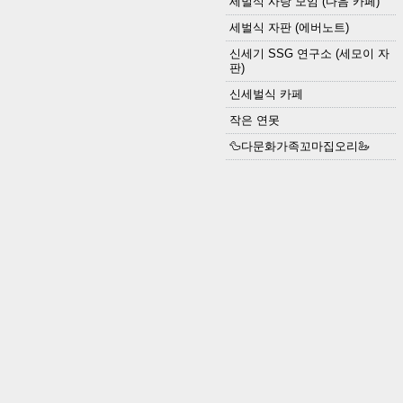
세벌식 사랑 모임 (다음 카페)
세벌식 자판 (에버노트)
신세기 SSG 연구소 (세모이 자
판)
신세벌식 카페
작은 연못
🦆다문화가족꼬마집오리🦢