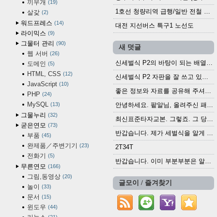
끼우개
19
1호선 청량리역 급행/일반 전철 시간표 · 노선도 (2025.12.30~)
살갗
2
워드프레스
14
대전 지선버스 특구1 노선도
라이믹스
9
그물터 관리
90
새 덧글
웹 서버
26
신세벌식 P2의 바탕이 되는 배열이나 주요 기능...
도메인
5
HTML, CSS
12
신세벌식 P2 자판을 잘 쓰고 있습니다. 쓰기 편리...
JavaScript
10
좋은 정보와 자료를 공유해 주셔서 고맙습니다....
PHP
24
MySQL
13
안녕하세요. 팥알님, 올려주신 패치 여러모로 감사...
그물누리
32
최신표준타자교본. 그렇죠. 그 당시에 최신 표준...
굳은연모
73
반갑습니다. 제가 세벌식을 알게 되어 세벌식 써...
부품
45
완제품／주변기기
23
2T34T
전화기
5
반갑습니다. 이미 부분부분은 알려진 정보들이...
무른연모
166
그림,동영상
20
글모이 / 즐겨찾기
놀이
33
문서
15
윈도우
44