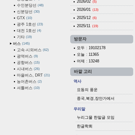
2026/02
(5)
수인분당선
48
2026/01
(13)
신분당선
30
2025/12
GTX
10
(6)
광주 1호선
23
2025/11
(19)
대전 1호선
4
기타
19
방문자
버스
145
모두
: 19102178
고속·시외버스
62
오늘
: 11365
광역버스
9
어제
: 13248
공항버스
15
시내버스
26
바깥 고리
마을버스, DRT
21
역사
농어촌버스
2
셔틀버스
10
요동의 풍운
중국,북경,장안가에서
우리말
누리그물 한말글 모임
한글학회