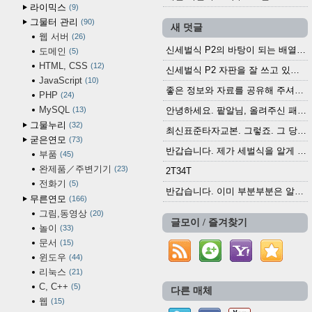
라이믹스
9
그물터 관리
90
새 덧글
웹 서버
26
신세벌식 P2의 바탕이 되는 배열이나 주요 기능...
도메인
5
HTML, CSS
12
신세벌식 P2 자판을 잘 쓰고 있습니다. 쓰기 편리...
JavaScript
10
좋은 정보와 자료를 공유해 주셔서 고맙습니다....
PHP
24
MySQL
13
안녕하세요. 팥알님, 올려주신 패치 여러모로 감사...
그물누리
32
최신표준타자교본. 그렇죠. 그 당시에 최신 표준...
굳은연모
73
반갑습니다. 제가 세벌식을 알게 되어 세벌식 써...
부품
45
완제품／주변기기
23
2T34T
전화기
5
반갑습니다. 이미 부분부분은 알려진 정보들이...
무른연모
166
그림,동영상
20
글모이 / 즐겨찾기
놀이
33
문서
15
윈도우
44
리눅스
21
C, C++
5
다른 매체
웹
15