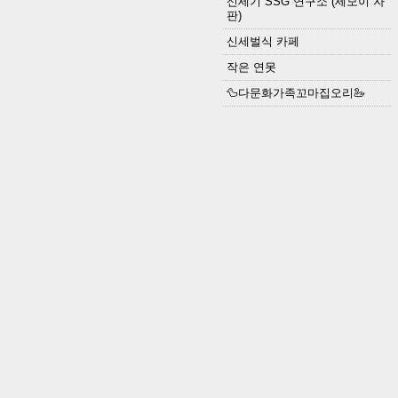
신세기 SSG 연구소 (세모이 자
판)
신세벌식 카페
작은 연못
🦆다문화가족꼬마집오리🦢