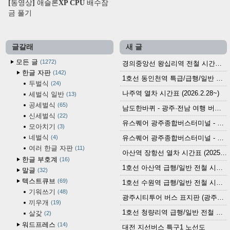
[동영상] 애슬론XP CPU 배수잠
금 풀기
글갈래
새 글
모든 글
1272
경의중앙선 왕십리역 전철 시간표 (2026.4.20~)
한글 자판
142
1호선 동인천역 특급/급행/일반 전철 시간표 (2026.2.28~)
두벌식
24
나주역 열차 시간표 (2026.2.28~)
세벌식 일반
13
공세벌식
65
남도한바퀴 - 광주·전남 여행 버스 노선 (2026.3.1~5.31)
신세벌식
22
유스퀘어 광주종합버스터미널 - 곡성,순천／화순,보성,율포 방면 시외버스 시간표 (2026.1.31)
모아치기
3
네벌식
4
유스퀘어 광주종합버스터미널 - 담양, 순창, 남원, 무주, 장수, 거창, 대구 방면 시외버스 시간표 (2026...
여러 한글 자판
11
아산역 장항선 열차 시간표 (2025.12.30 기준) (무궁화호, ITX-마음, 새마을호, 서해금빛열차)
한글 부호계
16
1호선 아산역 급행/일반 전철 시간표 (2025.12.30~)
말글
32
텍스트큐브
69
1호선 수원역 급행/일반 전철 시간표 (2025.12.30~)
기워쓰기
48
광주시티투어 버스 표지판 (광주역 정류장) (2024?)
끼우개
19
1호선 청량리역 급행/일반 전철 시간표 · 노선도 (2025.12.30~)
살갗
2
워드프레스
14
대전 지선버스 특구1 노선도