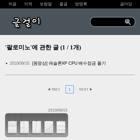
처음
지역
보람말
줄글
방명록
글마당
글걸이
'팔로미노'에 관한 글 (1 / 1개)
[동영상] 애슬론XP CPU 배수잠금 풀기
2010/09/15
◀ PREV
1
NEXT ▶
2010/09/15