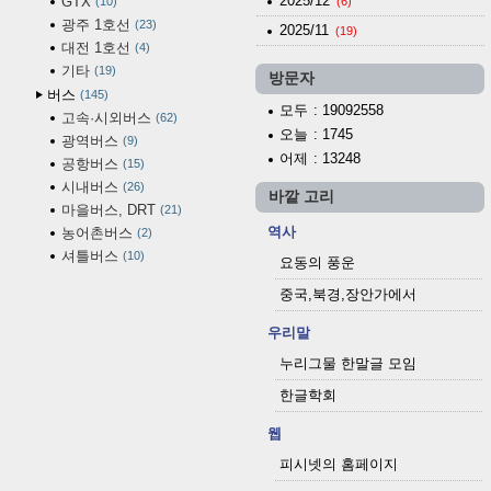
2025/12
GTX
10
(6)
광주 1호선
23
2025/11
(19)
대전 1호선
4
기타
19
방문자
버스
145
모두
: 19092558
고속·시외버스
62
오늘
: 1745
광역버스
9
어제
: 13248
공항버스
15
시내버스
26
바깥 고리
마을버스, DRT
21
역사
농어촌버스
2
셔틀버스
10
요동의 풍운
중국,북경,장안가에서
우리말
누리그물 한말글 모임
한글학회
웹
피시넷의 홈페이지