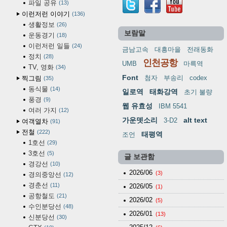
파일 공유
13
이런저런 이야기
136
생활정보
26
보람말
운동경기
18
이런저런 일들
24
금남고속
대흥마을
전래동화
정치
28
인천공항
UMB
마륵역
TV, 영화
34
Font
첨자
부송리
codex
찍그림
35
동식물
14
일로역
태화강역
초기 불량
풍경
9
웹 유효성
IBM 5541
여러 가지
12
가운뎃소리
alt text
3-D2
여객열차
91
전철
222
태평역
조언
1호선
29
3호선
5
글 보관함
경강선
10
2026/06
(3)
경의중앙선
12
경춘선
11
2026/05
(1)
공항철도
21
2026/02
(5)
수인분당선
48
2026/01
(13)
신분당선
30