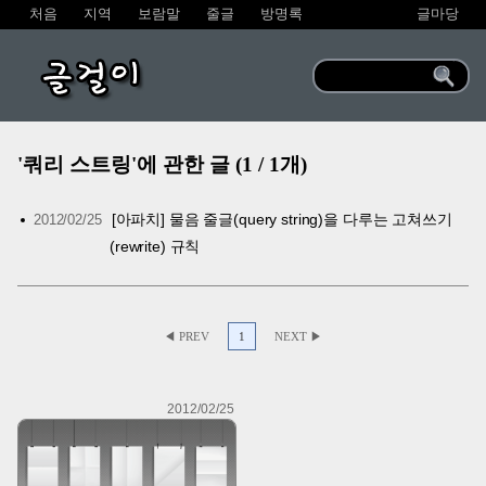
처음
지역
보람말
줄글
방명록
글마당
글걸이
'쿼리 스트링'에 관한 글 (1 / 1개)
[아파치] 물음 줄글(query string)을 다루는 고쳐쓰기
2012/02/25
(rewrite) 규칙
◀ PREV
1
NEXT ▶
2012/02/25