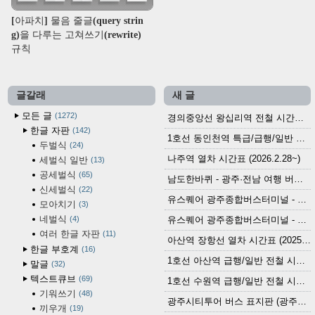
[아파치] 물음 줄글(query strin
g)을 다루는 고쳐쓰기(rewrite)
규칙
글갈래
새 글
모든 글
1272
경의중앙선 왕십리역 전철 시간표 (2026.4.20~)
한글 자판
142
1호선 동인천역 특급/급행/일반 전철 시간표 (2026.2.28~)
두벌식
24
나주역 열차 시간표 (2026.2.28~)
세벌식 일반
13
공세벌식
65
남도한바퀴 - 광주·전남 여행 버스 노선 (2026.3.1~5.31)
신세벌식
22
유스퀘어 광주종합버스터미널 - 곡성,순천／화순,보성,율포 방면 시외버스 시간표 (2026.1.31)
모아치기
3
네벌식
4
유스퀘어 광주종합버스터미널 - 담양, 순창, 남원, 무주, 장수, 거창, 대구 방면 시외버스 시간표 (2026...
여러 한글 자판
11
아산역 장항선 열차 시간표 (2025.12.30 기준) (무궁화호, ITX-마음, 새마을호, 서해금빛열차)
한글 부호계
16
1호선 아산역 급행/일반 전철 시간표 (2025.12.30~)
말글
32
텍스트큐브
69
1호선 수원역 급행/일반 전철 시간표 (2025.12.30~)
기워쓰기
48
광주시티투어 버스 표지판 (광주역 정류장) (2024?)
끼우개
19