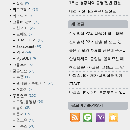
1호선 청량리역 급행/일반 전철 시간표 · 노선도 (2025.12.30~)
살갗
2
워드프레스
14
대전 지선버스 특구1 노선도
라이믹스
9
그물터 관리
90
새 덧글
웹 서버
26
신세벌식 P2의 바탕이 되는 배열이나 주요 기능...
도메인
5
HTML, CSS
12
신세벌식 P2 자판을 잘 쓰고 있습니다. 쓰기 편리...
JavaScript
10
좋은 정보와 자료를 공유해 주셔서 고맙습니다....
PHP
24
MySQL
13
안녕하세요. 팥알님, 올려주신 패치 여러모로 감사...
그물누리
32
최신표준타자교본. 그렇죠. 그 당시에 최신 표준...
굳은연모
73
반갑습니다. 제가 세벌식을 알게 되어 세벌식 써...
부품
45
완제품／주변기기
23
2T34T
전화기
5
반갑습니다. 이미 부분부분은 알려진 정보들이...
무른연모
166
그림,동영상
20
글모이 / 즐겨찾기
놀이
33
문서
15
윈도우
44
리눅스
21