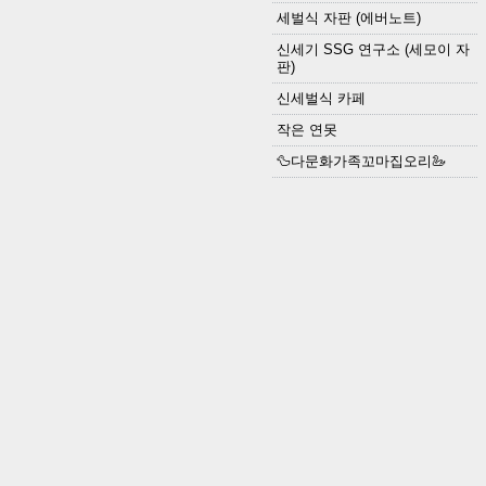
세벌식 자판 (에버노트)
신세기 SSG 연구소 (세모이 자
판)
신세벌식 카페
작은 연못
🦆다문화가족꼬마집오리🦢