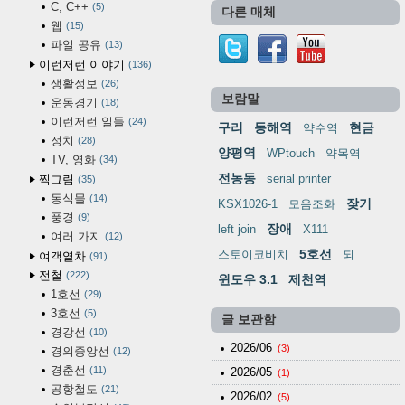
C, C++
5
다른 매체
웹
15
파일 공유
13
이런저런 이야기
136
생활정보
26
보람말
운동경기
18
이런저런 일들
24
구리
동해역
현금
약수역
정치
28
양평역
WPtouch
약목역
TV, 영화
34
전농동
serial printer
찍그림
35
동식물
14
잦기
KSX1026-1
모음조화
풍경
9
장애
left join
X111
여러 가지
12
5호선
스토이코비치
되
여객열차
91
전철
222
윈도우 3.1
제천역
1호선
29
3호선
5
글 보관함
경강선
10
2026/06
(3)
경의중앙선
12
경춘선
11
2026/05
(1)
공항철도
21
2026/02
(5)