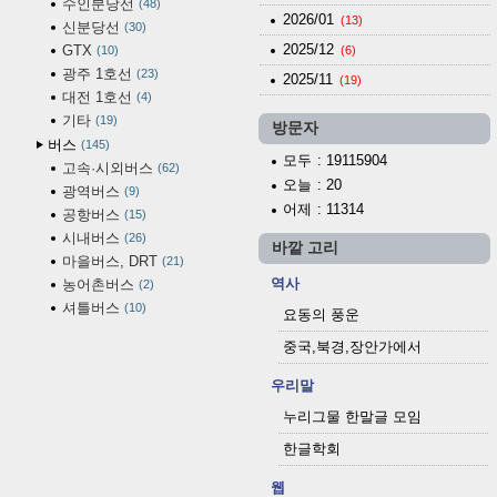
수인분당선
48
2026/01
(13)
신분당선
30
2025/12
GTX
10
(6)
광주 1호선
23
2025/11
(19)
대전 1호선
4
기타
19
방문자
버스
145
모두
: 19115904
고속·시외버스
62
오늘
: 20
광역버스
9
어제
: 11314
공항버스
15
시내버스
26
바깥 고리
마을버스, DRT
21
역사
농어촌버스
2
셔틀버스
10
요동의 풍운
중국,북경,장안가에서
우리말
누리그물 한말글 모임
한글학회
웹