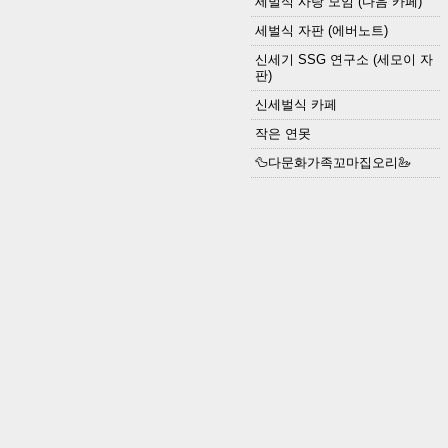
세벌식 사랑 모임 (다음 카페)
세벌식 자판 (에버노트)
신세기 SSG 연구소 (세모이 자
판)
신세벌식 카페
작은 연못
🦆다문화가족꼬마집오리🦢