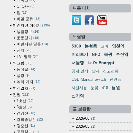
리눅스
21
C, C++
5
다른 매체
웹
15
파일 공유
13
이런저런 이야기
136
생활정보
26
보람말
운동경기
18
이런저런 일들
24
5300
논현동
영천역
고어
정치
28
미리보기
NFD
복원
수진역
TV, 영화
34
서울행
Let's Encrypt
찍그림
35
동식물
14
공개 열쇠
낱자
신고전화
풍경
9
USB Manual Switch
진안동
여러 가지
12
남원
사천시청
눈꽃
418
여객열차
91
전철
222
신기역
1호선
29
3호선
5
글 보관함
경강선
10
2026/06
(3)
경의중앙선
12
경춘선
11
2026/05
(1)
공항철도
21