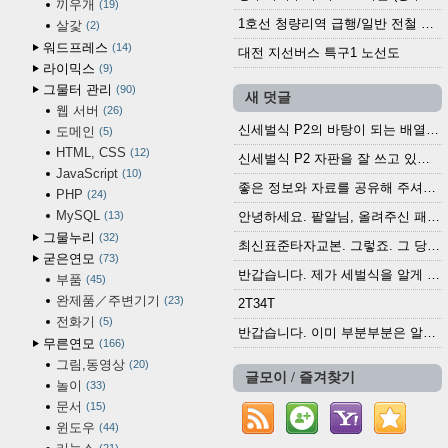
끼우개
19
1호선 청량리역 급행/일반 전철 시간표 · 노선도 (2025.12.30~)
살갗
2
워드프레스
14
대전 지선버스 특구1 노선도
라이믹스
9
그물터 관리
90
새 덧글
웹 서버
26
신세벌식 P2의 바탕이 되는 배열이나 주요 기능...
도메인
5
HTML, CSS
12
신세벌식 P2 자판을 잘 쓰고 있습니다. 쓰기 편리...
JavaScript
10
좋은 정보와 자료를 공유해 주셔서 고맙습니다....
PHP
24
MySQL
13
안녕하세요. 팥알님, 올려주신 패치 여러모로 감사...
그물누리
32
최신표준타자교본. 그렇죠. 그 당시에 최신 표준...
굳은연모
73
반갑습니다. 제가 세벌식을 알게 되어 세벌식 써...
부품
45
완제품／주변기기
23
2T34T
전화기
5
반갑습니다. 이미 부분부분은 알려진 정보들이...
무른연모
166
그림,동영상
20
글모이 / 즐겨찾기
놀이
33
문서
15
윈도우
44