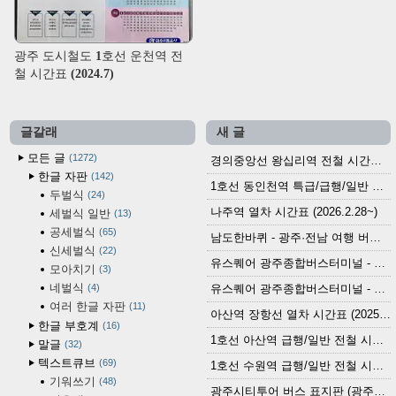
광주 도시철도 1호선 운천역 전
철 시간표 (2024.7)
글갈래
새 글
모든 글
1272
경의중앙선 왕십리역 전철 시간표 (2026.4.20~)
한글 자판
142
1호선 동인천역 특급/급행/일반 전철 시간표 (2026.2.28~)
두벌식
24
나주역 열차 시간표 (2026.2.28~)
세벌식 일반
13
공세벌식
65
남도한바퀴 - 광주·전남 여행 버스 노선 (2026.3.1~5.31)
신세벌식
22
유스퀘어 광주종합버스터미널 - 곡성,순천／화순,보성,율포 방면 시외버스 시간표 (2026.1.31)
모아치기
3
네벌식
4
유스퀘어 광주종합버스터미널 - 담양, 순창, 남원, 무주, 장수, 거창, 대구 방면 시외버스 시간표 (2026...
여러 한글 자판
11
아산역 장항선 열차 시간표 (2025.12.30 기준) (무궁화호, ITX-마음, 새마을호, 서해금빛열차)
한글 부호계
16
1호선 아산역 급행/일반 전철 시간표 (2025.12.30~)
말글
32
텍스트큐브
69
1호선 수원역 급행/일반 전철 시간표 (2025.12.30~)
기워쓰기
48
광주시티투어 버스 표지판 (광주역 정류장) (2024?)