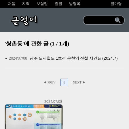
처음
지역
보람말
줄글
방명록
글마당
글걸이
'쌍촌동'에 관한 글 (1 / 1개)
광주 도시철도 1호선 운천역 전철 시간표 (2024.7)
2024/07/08
◀ PREV
1
NEXT ▶
2024/07/08