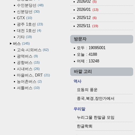
2026/02
(5)
수인분당선
48
2026/01
(13)
신분당선
30
2025/12
GTX
10
(6)
광주 1호선
23
2025/11
(19)
대전 1호선
4
기타
19
방문자
버스
145
모두
: 19095001
고속·시외버스
62
오늘
: 4188
광역버스
9
어제
: 13248
공항버스
15
시내버스
26
바깥 고리
마을버스, DRT
21
역사
농어촌버스
2
셔틀버스
10
요동의 풍운
중국,북경,장안가에서
우리말
누리그물 한말글 모임
한글학회