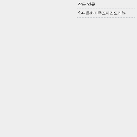
작은 연못
🦆다문화가족꼬마집오리🦢