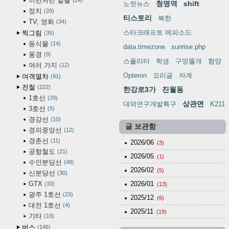
이런저런 일들
24
청명역
shift
노컷뉴스
정치
28
티스토리
북한
TV, 영화
34
스타크래프트 에피소드
찍그림
35
동식물
14
data.timezone
sunrise.php
풍경
9
스플리터
학생
구멍뚫개
함양
여러 가지
12
Opteron
꼬리글
자계
여객열차
91
전철
222
한강로3가
진월동
1호선
29
상관면
대덕연구개발특구
K211
3호선
5
경강선
10
글 보관함
경의중앙선
12
경춘선
11
2026/06
(3)
공항철도
21
2026/05
(1)
수인분당선
48
2026/02
(5)
신분당선
30
GTX
2026/01
10
(13)
광주 1호선
23
2025/12
(6)
대전 1호선
4
2025/11
(19)
기타
19
버스
145