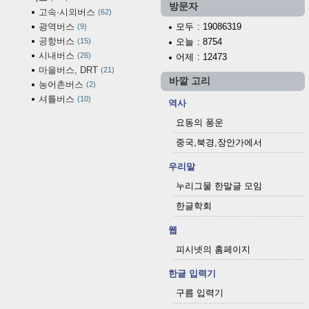
방문자
고속·시외버스
62
광역버스
모두
: 19086319
9
공항버스
15
오늘
: 8754
시내버스
26
어제
: 12473
마을버스, DRT
21
바깥 고리
농어촌버스
2
셔틀버스
10
역사
요동의 풍운
중국,북경,장안가에서
우리말
누리그물 한말글 모임
한글학회
웹
피시넷의 홈페이지
한글 입력기
구름 입력기