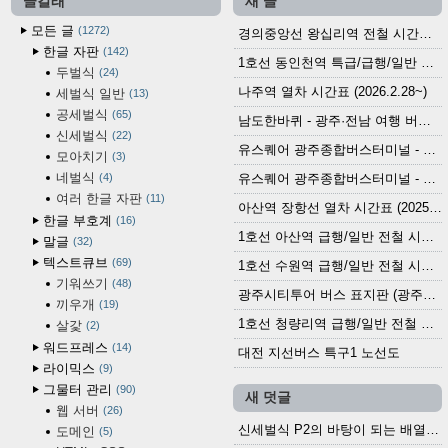
글갈래
새 글
모든 글
1272
경의중앙선 왕십리역 전철 시간표 (2026.4.20~)
한글 자판
142
1호선 동인천역 특급/급행/일반 전철 시간표 (2026.2.28~)
두벌식
24
나주역 열차 시간표 (2026.2.28~)
세벌식 일반
13
공세벌식
65
남도한바퀴 - 광주·전남 여행 버스 노선 (2026.3.1~5.31)
신세벌식
22
유스퀘어 광주종합버스터미널 - 곡성,순천／화순,보성,율포 방면 시외버스 시간표 (2026.1.31)
모아치기
3
네벌식
4
유스퀘어 광주종합버스터미널 - 담양, 순창, 남원, 무주, 장수, 거창, 대구 방면 시외버스 시간표 (2026...
여러 한글 자판
11
아산역 장항선 열차 시간표 (2025.12.30 기준) (무궁화호, ITX-마음, 새마을호, 서해금빛열차)
한글 부호계
16
1호선 아산역 급행/일반 전철 시간표 (2025.12.30~)
말글
32
텍스트큐브
69
1호선 수원역 급행/일반 전철 시간표 (2025.12.30~)
기워쓰기
48
광주시티투어 버스 표지판 (광주역 정류장) (2024?)
끼우개
19
1호선 청량리역 급행/일반 전철 시간표 · 노선도 (2025.12.30~)
살갗
2
워드프레스
14
대전 지선버스 특구1 노선도
라이믹스
9
그물터 관리
90
새 덧글
웹 서버
26
신세벌식 P2의 바탕이 되는 배열이나 주요 기능...
도메인
5