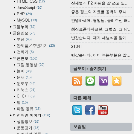
HTML, CSS
12
신세벌식 P2 자판을 잘 쓰고 있습니다. 쓰기 편리...
JavaScript
10
좋은 정보와 자료를 공유해 주셔서 고맙습니다....
PHP
24
MySQL
13
안녕하세요. 팥알님, 올려주신 패치 여러모로 감사...
그물누리
32
최신표준타자교본. 그렇죠. 그 당시에 최신 표준...
굳은연모
73
반갑습니다. 제가 세벌식을 알게 되어 세벌식 써...
부품
45
완제품／주변기기
23
2T34T
전화기
5
반갑습니다. 이미 부분부분은 알려진 정보들이...
무른연모
166
그림,동영상
20
글모이 / 즐겨찾기
놀이
33
문서
15
윈도우
44
리눅스
21
C, C++
5
다른 매체
웹
15
파일 공유
13
이런저런 이야기
136
생활정보
26
보람말
운동경기
18