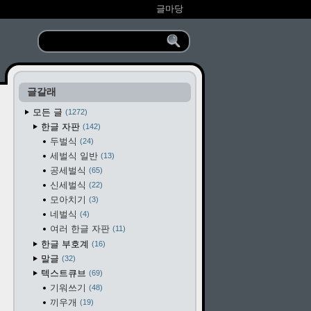
글마당
글갈래
모든 글
1272
한글 자판
142
두벌식
24
세벌식 일반
13
공세벌식
65
신세벌식
22
모아치기
3
네벌식
4
여러 한글 자판
11
한글 부호계
16
말글
32
텍스트큐브
69
기워쓰기
48
끼우개
19