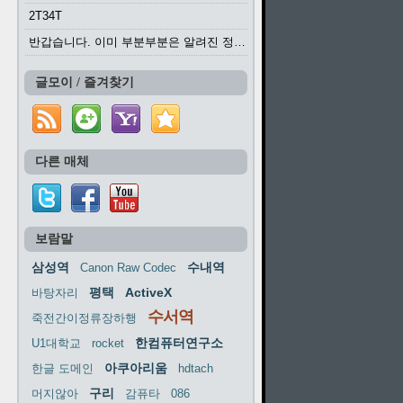
2T34T
반갑습니다. 이미 부분부분은 알려진 정보들이...
글모이 / 즐겨찾기
다른 매체
보람말
삼성역
수내역
Canon Raw Codec
평택
ActiveX
바탕자리
수서역
죽전간이정류장하행
한컴퓨터연구소
U1대학교
rocket
아쿠아리움
한글 도메인
hdtach
구리
머지않아
감퓨타
086