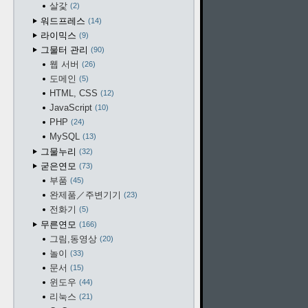
살갗
2
워드프레스
14
라이믹스
9
그물터 관리
90
웹 서버
26
도메인
5
HTML, CSS
12
JavaScript
10
PHP
24
MySQL
13
그물누리
32
굳은연모
73
부품
45
완제품／주변기기
23
전화기
5
무른연모
166
그림,동영상
20
놀이
33
문서
15
윈도우
44
리눅스
21