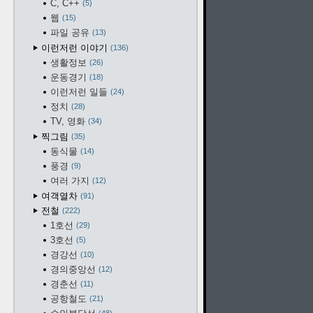
C, C++
5
웹
15
파일 공유
13
이런저런 이야기
136
생활정보
26
운동경기
18
이런저런 일들
24
정치
28
TV, 영화
34
찍그림
35
동식물
14
풍경
9
여러 가지
12
여객열차
91
전철
222
1호선
29
3호선
5
경강선
10
경의중앙선
12
경춘선
11
공항철도
21