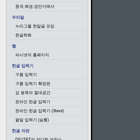
중국,북경,장안가에서
우리말
누리그물 한말글 모임
한글학회
웹
피시넷의 홈페이지
한글 입력기
구름 입력기
구름 입력기 확장판
김 용묵의 절대공간
온라인 한글 입력기
온라인 한글 입력기 (3beol)
팥알 입력기 (숨통)
한글 자판
DS1TPT의 잡다한 저장소