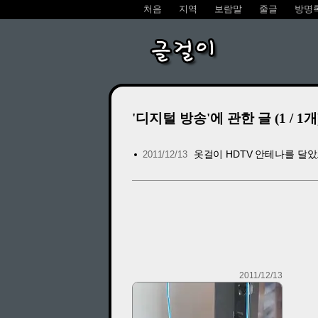
처음
지역
보람말
줄글
방명
글걸이
'디지털 방송'에 관한 글 (1 / 1개
옷걸이 HDTV 안테나를 달
2011/12/13
2011/12/13