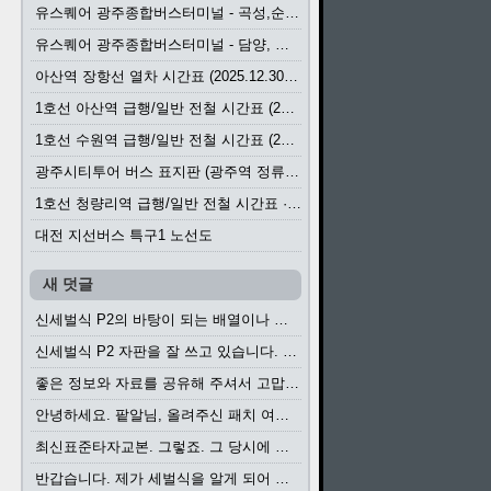
유스퀘어 광주종합버스터미널 - 곡성,순천／화순,보성,율포 방면 시외버스 시간표 (2026.1.31)
유스퀘어 광주종합버스터미널 - 담양, 순창, 남원, 무주, 장수, 거창, 대구 방면 시외버스 시간표 (2026...
아산역 장항선 열차 시간표 (2025.12.30 기준) (무궁화호, ITX-마음, 새마을호, 서해금빛열차)
1호선 아산역 급행/일반 전철 시간표 (2025.12.30~)
1호선 수원역 급행/일반 전철 시간표 (2025.12.30~)
광주시티투어 버스 표지판 (광주역 정류장) (2024?)
1호선 청량리역 급행/일반 전철 시간표 · 노선도 (2025.12.30~)
대전 지선버스 특구1 노선도
새 덧글
신세벌식 P2의 바탕이 되는 배열이나 주요 기능...
신세벌식 P2 자판을 잘 쓰고 있습니다. 쓰기 편리...
좋은 정보와 자료를 공유해 주셔서 고맙습니다....
안녕하세요. 팥알님, 올려주신 패치 여러모로 감사...
최신표준타자교본. 그렇죠. 그 당시에 최신 표준...
반갑습니다. 제가 세벌식을 알게 되어 세벌식 써...