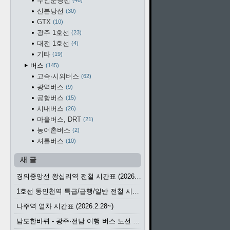
수인분당선
48
신분당선
30
GTX
10
광주 1호선
23
대전 1호선
4
기타
19
버스
145
고속·시외버스
62
광역버스
9
공항버스
15
시내버스
26
마을버스, DRT
21
농어촌버스
2
셔틀버스
10
새 글
경의중앙선 왕십리역 전철 시간표 (2026.4.20~)
1호선 동인천역 특급/급행/일반 전철 시간표 (2026.2.28~)
나주역 열차 시간표 (2026.2.28~)
남도한바퀴 - 광주·전남 여행 버스 노선 (2026.3.1~5.31)