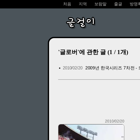
처음
지역
보람말
줄글
방명
글걸이
'글로버'에 관한 글 (1 / 1개)
2009년 한국시리즈 7차전 -
2010/02/20
2010/02/20