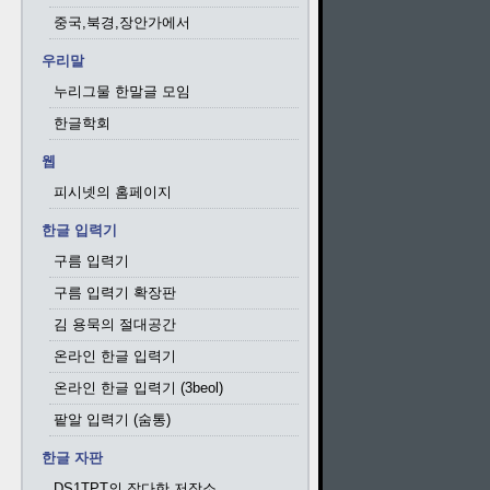
중국,북경,장안가에서
우리말
누리그물 한말글 모임
한글학회
웹
피시넷의 홈페이지
한글 입력기
구름 입력기
구름 입력기 확장판
김 용묵의 절대공간
온라인 한글 입력기
온라인 한글 입력기 (3beol)
팥알 입력기 (숨통)
한글 자판
DS1TPT의 잡다한 저장소