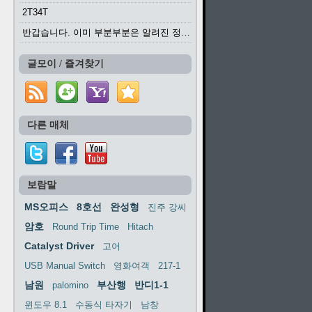
2T34T
반갑습니다. 이미 부분부분은 알려진 정보들이...
글모이 / 즐겨찾기
다른 매체
보람말
MS오피스
8호선
완성형
진주 강씨
암호
Round Trip Time
Hitach
Catalyst Driver
고어
USB Manual Switch
영화여객
217-1
남원
부산행
반디1-1
palomino
윈도우 8.1
수동식 타자기
남창