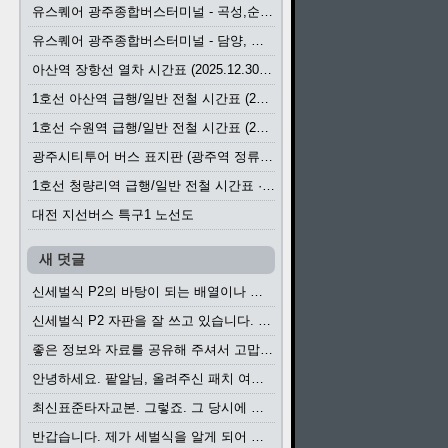
유스퀘어 광주종합버스터미널 - 곡성,순천／화순,보성,율포 방면 시외버스 시간표 (2026.1.31)
유스퀘어 광주종합버스터미널 - 담양, 순창, 남원, 무주, 장수, 거창, 대구 방면 시외버스 시간표 (2026...
아산역 장항선 열차 시간표 (2025.12.30 기준) (무궁화호, ITX-마음, 새마을호, 서해금빛열차)
1호선 아산역 급행/일반 전철 시간표 (2025.12.30~)
1호선 수원역 급행/일반 전철 시간표 (2025.12.30~)
광주시티투어 버스 표지판 (광주역 정류장) (2024?)
1호선 청량리역 급행/일반 전철 시간표 · 노선도 (2025.12.30~)
대전 지선버스 특구1 노선도
새 덧글
신세벌식 P2의 바탕이 되는 배열이나 주요 기능...
신세벌식 P2 자판을 잘 쓰고 있습니다. 쓰기 편리...
좋은 정보와 자료를 공유해 주셔서 고맙습니다....
안녕하세요. 팥알님, 올려주신 패치 여러모로 감사...
최신표준타자교본. 그렇죠. 그 당시에 최신 표준...
반갑습니다. 제가 세벌식을 알게 되어 세벌식 써...