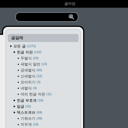
글마당
글갈래
모든 글
1272
한글 자판
142
두벌식
24
세벌식 일반
13
공세벌식
65
신세벌식
22
모아치기
3
네벌식
4
여러 한글 자판
11
한글 부호계
16
말글
32
텍스트큐브
69
기워쓰기
48
끼우개
19