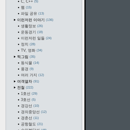
C, C++
5
웹
15
파일 공유
13
이런저런 이야기
136
생활정보
26
운동경기
18
이런저런 일들
24
정치
28
TV, 영화
34
찍그림
35
동식물
14
풍경
9
여러 가지
12
여객열차
91
전철
222
1호선
29
3호선
5
경강선
10
경의중앙선
12
경춘선
11
공항철도
21