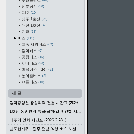
수인분당선
48
신분당선
30
GTX
10
광주 1호선
23
대전 1호선
4
기타
19
버스
145
고속·시외버스
62
광역버스
9
공항버스
15
시내버스
26
마을버스, DRT
21
농어촌버스
2
셔틀버스
10
새 글
경의중앙선 왕십리역 전철 시간표 (2026.4.20~)
1호선 동인천역 특급/급행/일반 전철 시간표 (2026.2.28~)
나주역 열차 시간표 (2026.2.28~)
남도한바퀴 - 광주·전남 여행 버스 노선 (2026.3.1~5.31)