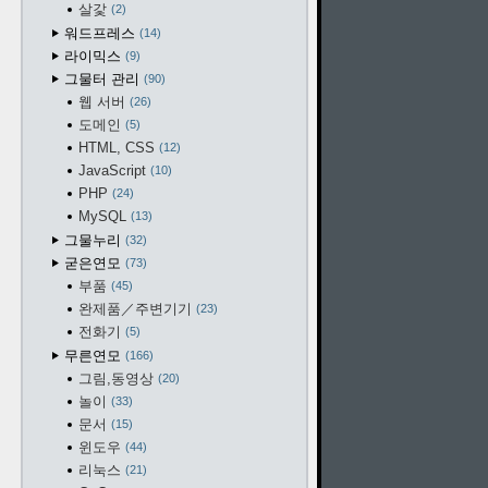
살갗
2
워드프레스
14
라이믹스
9
그물터 관리
90
웹 서버
26
도메인
5
HTML, CSS
12
JavaScript
10
PHP
24
MySQL
13
그물누리
32
굳은연모
73
부품
45
완제품／주변기기
23
전화기
5
무른연모
166
그림,동영상
20
놀이
33
문서
15
윈도우
44
리눅스
21