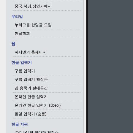
중국,북경,장안가에서
우리말
누리그물 한말글 모임
한글학회
웹
피시넷의 홈페이지
한글 입력기
구름 입력기
구름 입력기 확장판
김 용묵의 절대공간
온라인 한글 입력기
온라인 한글 입력기 (3beol)
팥알 입력기 (숨통)
한글 자판
DS1TPT의 잡다한 저장소