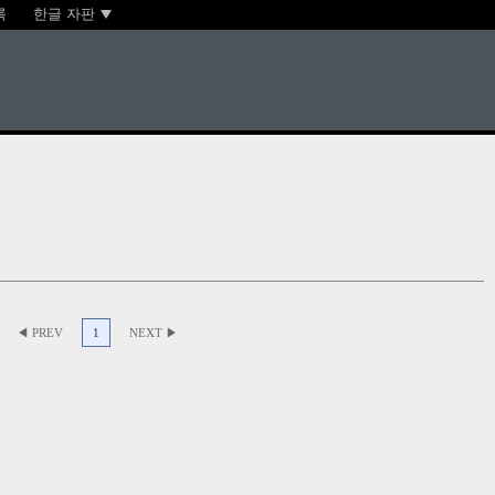
록
한글 자판
◀ PREV
1
NEXT ▶