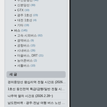
수인분당선
48
신분당선
30
GTX
10
광주 1호선
23
대전 1호선
4
기타
19
버스
145
고속·시외버스
62
광역버스
9
공항버스
15
시내버스
26
마을버스, DRT
21
농어촌버스
2
셔틀버스
10
새 글
경의중앙선 왕십리역 전철 시간표 (2026.4.20~)
1호선 동인천역 특급/급행/일반 전철 시간표 (2026.2.28~)
나주역 열차 시간표 (2026.2.28~)
남도한바퀴 - 광주·전남 여행 버스 노선 (2026.3.1~5.31)