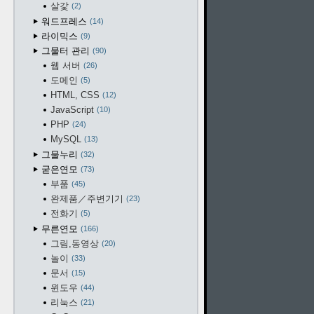
살갗
2
워드프레스
14
라이믹스
9
그물터 관리
90
웹 서버
26
도메인
5
HTML, CSS
12
JavaScript
10
PHP
24
MySQL
13
그물누리
32
굳은연모
73
부품
45
완제품／주변기기
23
전화기
5
무른연모
166
그림,동영상
20
놀이
33
문서
15
윈도우
44
리눅스
21