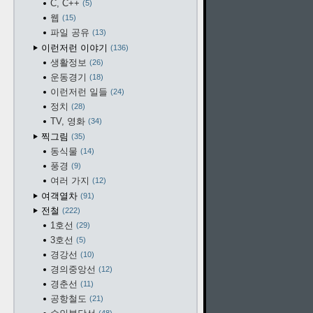
C, C++
5
웹
15
파일 공유
13
이런저런 이야기
136
생활정보
26
운동경기
18
이런저런 일들
24
정치
28
TV, 영화
34
찍그림
35
동식물
14
풍경
9
여러 가지
12
여객열차
91
전철
222
1호선
29
3호선
5
경강선
10
경의중앙선
12
경춘선
11
공항철도
21