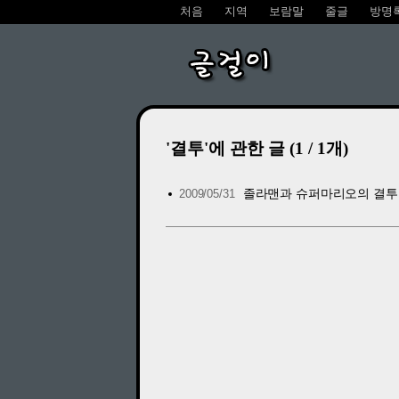
처음
지역
보람말
줄글
방명
글걸이
'결투'에 관한 글 (1 / 1개)
졸라맨과 슈퍼마리오의 결투
2009/05/31