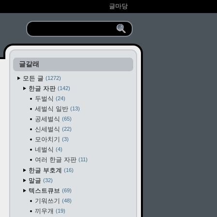
글마당
글갈래
모든 글
1272
한글 자판
142
두벌식
24
세벌식 일반
13
공세벌식
65
신세벌식
22
모아치기
3
네벌식
4
여러 한글 자판
11
한글 부호계
16
말글
32
텍스트큐브
69
기워쓰기
48
끼우개
19