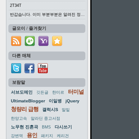
2T34T
반갑습니다. 이미 부분부분은 알려진 정보들이...
글모이 / 즐겨찾기
다른 매체
보람말
터미널
서브도메인
깃든글
한미르
UltimateBlogger
이일병
jQuery
청량리 급행
갤럭시S
말밑
한양고속
알라딘 중고서점
노무현 진혼곡
다시쓰기
BMS
용인
강변역
패키지
케리건