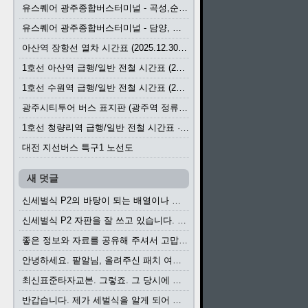
유스퀘어 광주종합버스터미널 - 곡성,순천／화순,보성,율포 방면 시외버스 시간표 (2026.1.31)
유스퀘어 광주종합버스터미널 - 담양, 순창, 남원, 무주, 장수, 거창, 대구 방면 시외버스 시간표 (2026...
아산역 장항선 열차 시간표 (2025.12.30 기준) (무궁화호, ITX-마음, 새마을호, 서해금빛열차)
1호선 아산역 급행/일반 전철 시간표 (2025.12.30~)
1호선 수원역 급행/일반 전철 시간표 (2025.12.30~)
광주시티투어 버스 표지판 (광주역 정류장) (2024?)
1호선 청량리역 급행/일반 전철 시간표 · 노선도 (2025.12.30~)
대전 지선버스 특구1 노선도
새 덧글
신세벌식 P2의 바탕이 되는 배열이나 주요 기능...
신세벌식 P2 자판을 잘 쓰고 있습니다. 쓰기 편리...
좋은 정보와 자료를 공유해 주셔서 고맙습니다....
안녕하세요. 팥알님, 올려주신 패치 여러모로 감사...
최신표준타자교본. 그렇죠. 그 당시에 최신 표준...
반갑습니다. 제가 세벌식을 알게 되어 세벌식 써...