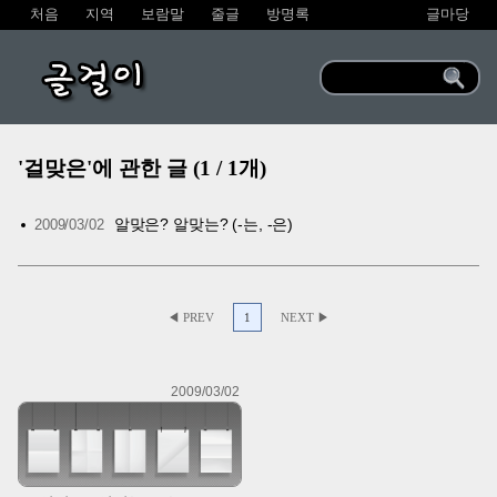
처음
지역
보람말
줄글
방명록
글마당
글걸이
'걸맞은'에 관한 글 (1 / 1개)
알맞은? 알맞는? (-는, -은)
2009/03/02
◀ PREV
1
NEXT ▶
2009/03/02