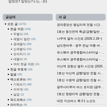
알맞은? 알맞는? (-는, -은)
글갈래
새 글
모든 글
1272
경의중앙선 왕십리역 전철 시간표 (2026.4.20~)
한글 자판
142
1호선 동인천역 특급/급행/일반 전철 시간표 (2026.2.28~)
두벌식
24
나주역 열차 시간표 (2026.2.28~)
세벌식 일반
13
공세벌식
65
남도한바퀴 - 광주·전남 여행 버스 노선 (2026.3.1~5.31)
신세벌식
22
유스퀘어 광주종합버스터미널 - 곡성,순천／화순,보성,율포 방면 시외버스 시간표 (2026.1.31)
모아치기
3
네벌식
4
유스퀘어 광주종합버스터미널 - 담양, 순창, 남원, 무주, 장수, 거창, 대구 방면 시외버스 시간표 (2026...
여러 한글 자판
11
아산역 장항선 열차 시간표 (2025.12.30 기준) (무궁화호, ITX-마음, 새마을호, 서해금빛열차)
한글 부호계
16
1호선 아산역 급행/일반 전철 시간표 (2025.12.30~)
말글
32
텍스트큐브
69
1호선 수원역 급행/일반 전철 시간표 (2025.12.30~)
기워쓰기
48
광주시티투어 버스 표지판 (광주역 정류장) (2024?)
끼우개
19
1호선 청량리역 급행/일반 전철 시간표 · 노선도 (2025.12.30~)
살갗
2
워드프레스
14
대전 지선버스 특구1 노선도
라이믹스
9