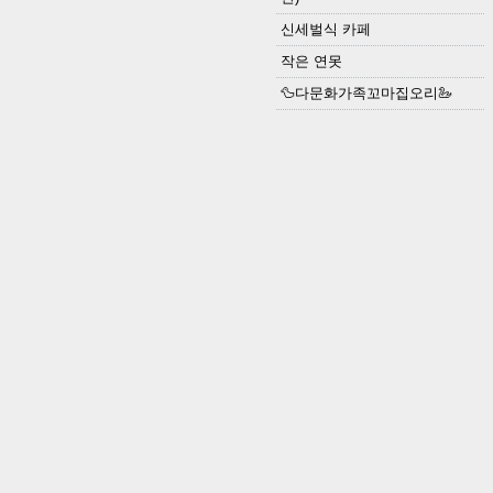
신세벌식 카페
작은 연못
🦆다문화가족꼬마집오리🦢