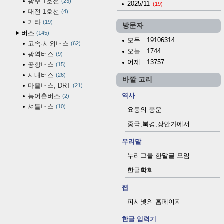
광주 1호선
23
2025/11
(19)
대전 1호선
4
기타
19
방문자
버스
145
모두
: 19106314
고속·시외버스
62
오늘
: 1744
광역버스
9
어제
: 13757
공항버스
15
시내버스
26
바깥 고리
마을버스, DRT
21
역사
농어촌버스
2
셔틀버스
10
요동의 풍운
중국,북경,장안가에서
우리말
누리그물 한말글 모임
한글학회
웹
피시넷의 홈페이지
한글 입력기