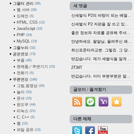
그물터 관리
90
새 덧글
웹 서버
26
신세벌식 P2의 바탕이 되는 배열이나 주요 기능...
도메인
5
HTML, CSS
12
신세벌식 P2 자판을 잘 쓰고 있습니다. 쓰기 편리...
JavaScript
10
좋은 정보와 자료를 공유해 주셔서 고맙습니다....
PHP
24
MySQL
13
안녕하세요. 팥알님, 올려주신 패치 여러모로 감사...
그물누리
32
최신표준타자교본. 그렇죠. 그 당시에 최신 표준...
굳은연모
73
반갑습니다. 제가 세벌식을 알게 되어 세벌식 써...
부품
45
완제품／주변기기
23
2T34T
전화기
5
반갑습니다. 이미 부분부분은 알려진 정보들이...
무른연모
166
그림,동영상
20
글모이 / 즐겨찾기
놀이
33
문서
15
윈도우
44
리눅스
21
C, C++
5
다른 매체
웹
15
파일 공유
13