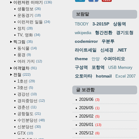
이런저런 이야기
136
생활정보
26
보람말
운동경기
18
이런저런 일들
24
3-2015P
상동역
TBODY
정치
28
형간전환
경기도청
wikipedia
TV, 영화
34
codemirror
우분투
찍그림
35
동식물
14
라이트세일
신세경
.NET
풍경
9
theme
수퍼마리오
안양
여러 가지
12
구성역
포항역
USB Memory
여객열차
91
전철
222
오토마타
hotmail
Excel 2007
1호선
29
3호선
5
글 보관함
경강선
10
2026/06
(3)
경의중앙선
12
경춘선
11
2026/05
(1)
공항철도
21
2026/02
(5)
수인분당선
48
2026/01
(13)
신분당선
30
2025/12
GTX
10
(6)