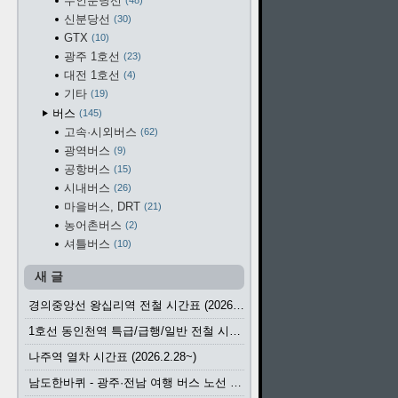
수인분당선
48
신분당선
30
GTX
10
광주 1호선
23
대전 1호선
4
기타
19
버스
145
고속·시외버스
62
광역버스
9
공항버스
15
시내버스
26
마을버스, DRT
21
농어촌버스
2
셔틀버스
10
새 글
경의중앙선 왕십리역 전철 시간표 (2026.4.20~)
1호선 동인천역 특급/급행/일반 전철 시간표 (2026.2.28~)
나주역 열차 시간표 (2026.2.28~)
남도한바퀴 - 광주·전남 여행 버스 노선 (2026.3.1~5.31)