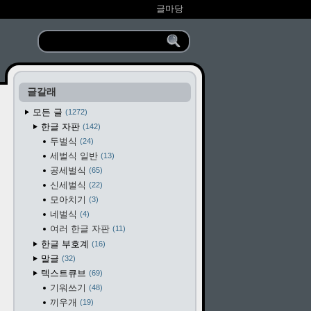
글마당
글갈래
모든 글
1272
한글 자판
142
두벌식
24
세벌식 일반
13
공세벌식
65
신세벌식
22
모아치기
3
네벌식
4
여러 한글 자판
11
한글 부호계
16
말글
32
텍스트큐브
69
기워쓰기
48
끼우개
19