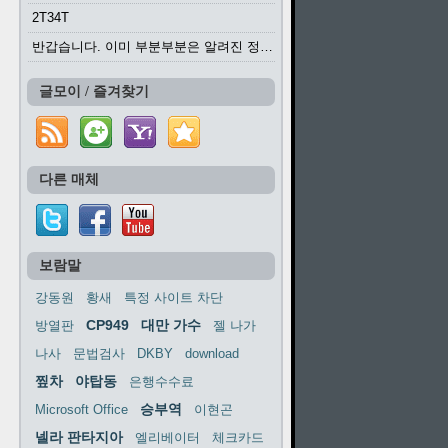
2T34T
반갑습니다. 이미 부분부분은 알려진 정보들이...
글모이 / 즐겨찾기
다른 매체
보람말
강동원
황새
특정 사이트 차단
CP949
대만 가수
방열판
젤 나가
나사
문법검사
DKBY
download
찦차
야탑동
은행수수료
승부역
Microsoft Office
이현곤
넬라 판타지아
엘리베이터
체크카드