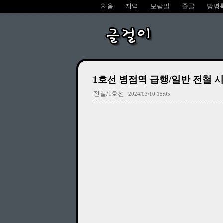
처음
지역
보람말
줄글
방명
글걸이
1호선 병점역 급행/일반 전철 시간표 
전철/1호선
2024/03/10 15:05