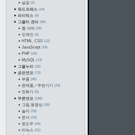
살갗
2
워드프레스
14
라이믹스
9
그물터 관리
90
웹 서버
26
도메인
5
HTML, CSS
12
JavaScript
10
PHP
24
MySQL
13
그물누리
32
굳은연모
73
부품
45
완제품／주변기기
23
전화기
5
무른연모
166
그림,동영상
20
놀이
33
문서
15
윈도우
44
리눅스
21