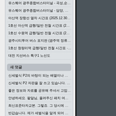
유스퀘어 광주종합버스터미널 - 곡성,순천／화순,보성,율포 방면 시외버스 시간표 (2026.1.31)
유스퀘어 광주종합버스터미널 - 담양, 순창, 남원, 무주, 장수, 거창, 대구 방면 시외버스 시간표 (2026...
아산역 장항선 열차 시간표 (2025.12.30 기준) (무궁화호, ITX-마음, 새마을호, 서해금빛열차)
1호선 아산역 급행/일반 전철 시간표 (2025.12.30~)
1호선 수원역 급행/일반 전철 시간표 (2025.12.30~)
광주시티투어 버스 표지판 (광주역 정류장) (2024?)
1호선 청량리역 급행/일반 전철 시간표 · 노선도 (2025.12.30~)
대전 지선버스 특구1 노선도
새 덧글
신세벌식 P2의 바탕이 되는 배열이나 주요 기능...
신세벌식 P2 자판을 잘 쓰고 있습니다. 쓰기 편리...
좋은 정보와 자료를 공유해 주셔서 고맙습니다....
안녕하세요. 팥알님, 올려주신 패치 여러모로 감사...
최신표준타자교본. 그렇죠. 그 당시에 최신 표준...
반갑습니다. 제가 세벌식을 알게 되어 세벌식 써...