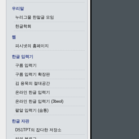
우리말
누리그물 한말글 모임
한글학회
웹
피시넷의 홈페이지
한글 입력기
구름 입력기
구름 입력기 확장판
김 용묵의 절대공간
온라인 한글 입력기
온라인 한글 입력기 (3beol)
팥알 입력기 (숨통)
한글 자판
DS1TPT의 잡다한 저장소
리의 블로그