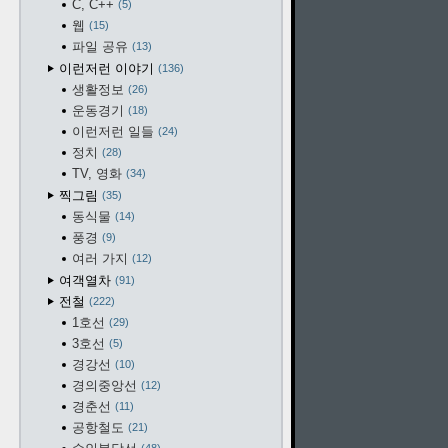
C, C++
5
웹
15
파일 공유
13
이런저런 이야기
136
생활정보
26
운동경기
18
이런저런 일들
24
정치
28
TV, 영화
34
찍그림
35
동식물
14
풍경
9
여러 가지
12
여객열차
91
전철
222
1호선
29
3호선
5
경강선
10
경의중앙선
12
경춘선
11
공항철도
21