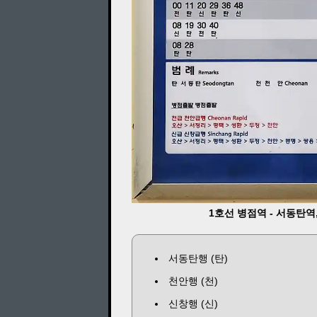
1호선 병점역 - 서동탄역,
서동탄행 (탄)
천안행 (천)
신창행 (신)