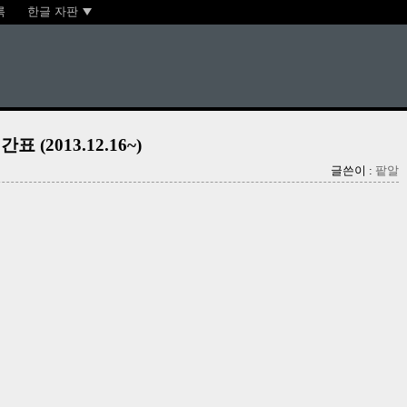
록
한글 자판
(2013.12.16~)
글쓴이 :
팥알